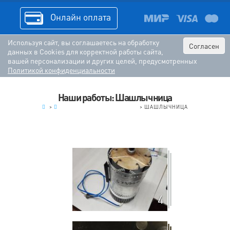
Онлайн оплата
Используя сайт, вы соглашаетесь на обработку
Согласен
данных в Cookies для корректной работы сайта,
вашей персонализации и других целей, предусмотренных
Политикой конфиденциальности
Наши работы: Шашлычница
.
>
МЕЛКАЯ БЫТОВАЯ ТЕХНИКА
>
ШАШЛЫЧНИЦА
4