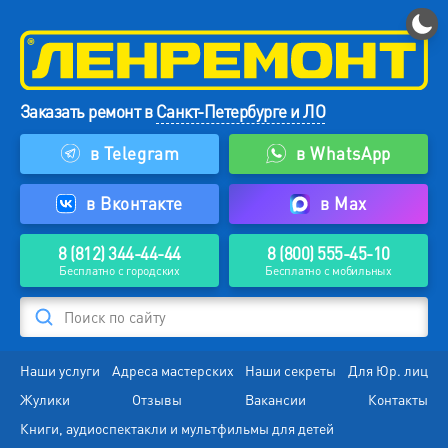
Заказать ремонт в
Санкт-Петербурге и ЛО
в Telegram
в WhatsApp
в Вконтакте
в Max
8 (812) 344-44-44
8 (800) 555-45-10
Бесплатно с городских
Бесплатно с мобильных
Поиск по сайту
Наши услуги
Адреса мастерских
Наши секреты
Для Юр. лиц
Жулики
Отзывы
Вакансии
Контакты
Книги, аудиоспектакли и мультфильмы для детей