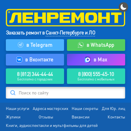
Заказать ремонт в
Санкт-Петербурге и ЛО
в Telegram
в WhatsApp
в Вконтакте
в Max
8 (812) 344-44-44
8 (800) 555-45-10
Бесплатно с городских
Бесплатно с мобильных
Поиск по сайту
Наши услуги
Адреса мастерских
Наши секреты
Для Юр. лиц
Жулики
Отзывы
Вакансии
Контакты
Книги, аудиоспектакли и мультфильмы для детей