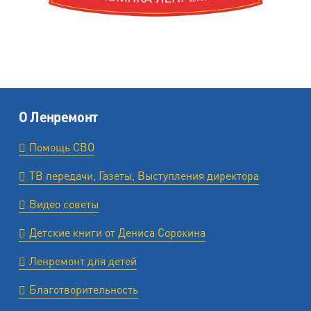
О Ленремонт
Помощь СВО
ТВ передачи, Газеты, Выступления директора
Видео советы
Детские книги от Дениса Сорокина
Ленремонт для детей
Благотворительность