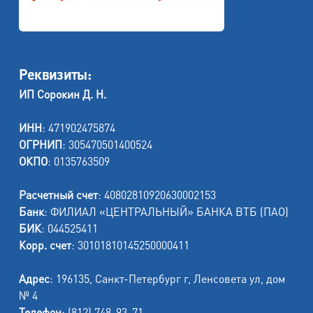
Реквизиты:
ИП Сорокин Д. Н.
ИНН
: 471902475874
ОГРНИП
: 305470501400524
ОКПО
: 0135763509
Расчетный счет
: 40802810920630002153
Банк
: ФИЛИАЛ «ЦЕНТРАЛЬНЫЙ» БАНКА ВТБ (ПАО)
БИК
: 044525411
Корр. счет
: 30101810145250000411
Адрес
: 196135, Санкт-Петербург г, Ленсовета ул, дом
№ 4
Телефон
: (812) 748-93-71