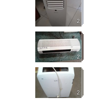
2
2
2