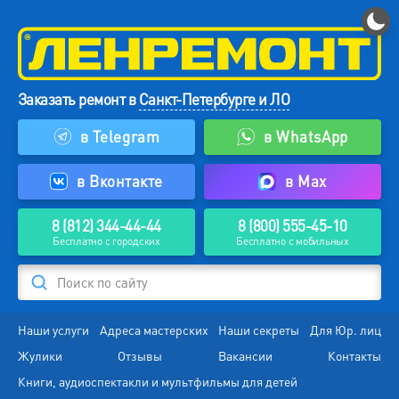
Заказать ремонт в
Санкт-Петербурге и ЛО
в Telegram
в WhatsApp
в Вконтакте
в Max
8 (812) 344-44-44
8 (800) 555-45-10
Бесплатно с городских
Бесплатно с мобильных
Поиск по сайту
Наши услуги
Адреса мастерских
Наши секреты
Для Юр. лиц
Жулики
Отзывы
Вакансии
Контакты
Книги, аудиоспектакли и мультфильмы для детей