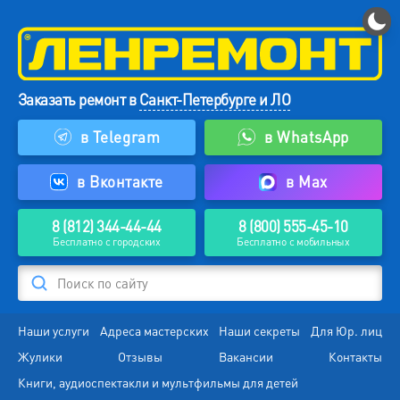
Заказать ремонт в
Санкт-Петербурге и ЛО
в Telegram
в WhatsApp
в Вконтакте
в Max
8 (812) 344-44-44
8 (800) 555-45-10
Бесплатно с городских
Бесплатно с мобильных
Поиск по сайту
Наши услуги
Адреса мастерских
Наши секреты
Для Юр. лиц
Жулики
Отзывы
Вакансии
Контакты
Книги, аудиоспектакли и мультфильмы для детей