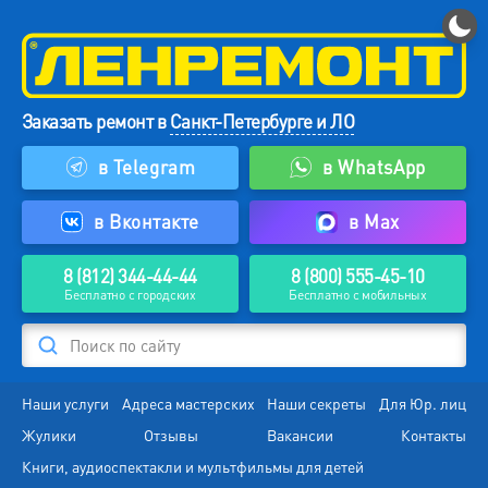
Заказать ремонт в
Санкт-Петербурге и ЛО
в Telegram
в WhatsApp
в Вконтакте
в Max
8 (812) 344-44-44
8 (800) 555-45-10
Бесплатно с городских
Бесплатно с мобильных
Поиск по сайту
Наши услуги
Адреса мастерских
Наши секреты
Для Юр. лиц
Жулики
Отзывы
Вакансии
Контакты
Книги, аудиоспектакли и мультфильмы для детей