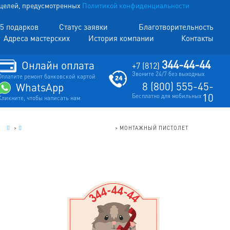
х целей, предусмотренных
Политикой конфиденциальности
5 подарков
Статус заявки
Благотворительность
Адреса мастерских
История компании
Контакты
344-44-44
Онлайн оплата
+7 (812)
Звоните 24/7 без выходных
Оплатите ремонт банковской картой
8 (800) 555-45-
WhatsApp
10
Бесплатно для мобильных
Кликните, чтобы написать нам
.
>
ЭЛЕКТРОИНСТРУМЕНТ (РЕМОНТ)
>
МОНТАЖНЫЙ ПИСТОЛЕТ