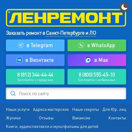
Заказать ремонт в
Санкт-Петербурге и ЛО
в Telegram
в WhatsApp
в Вконтакте
в Max
8 (812) 344-44-44
8 (800) 555-45-10
Бесплатно с городских
Бесплатно с мобильных
Поиск по сайту
Наши услуги
Адреса мастерских
Наши секреты
Для Юр. лиц
Жулики
Отзывы
Вакансии
Контакты
Книги, аудиоспектакли и мультфильмы для детей