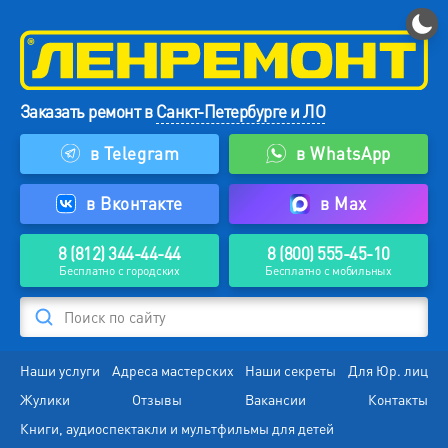
Заказать ремонт в
Санкт-Петербурге и ЛО
в Telegram
в WhatsApp
в Вконтакте
в Max
8 (812) 344-44-44
8 (800) 555-45-10
Бесплатно с городских
Бесплатно с мобильных
Поиск по сайту
Наши услуги
Адреса мастерских
Наши секреты
Для Юр. лиц
Жулики
Отзывы
Вакансии
Контакты
Книги, аудиоспектакли и мультфильмы для детей