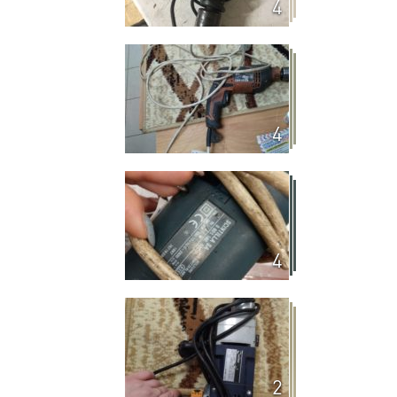
4
4
4
2