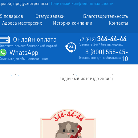
х целей, предусмотренных
Политикой конфиденциальности
5 подарков
Статус заявки
Благотворительность
Адреса мастерских
История компании
Контакты
344-44-44
Онлайн оплата
+7 (812)
Звоните 24/7 без выходных
Оплатите ремонт банковской картой
8 (800) 555-45-
WhatsApp
10
Бесплатно для мобильных
Кликните, чтобы написать нам
.
>
БЕНЗО ИНСТРУМЕНТ (РЕМОНТ)
>
ЛОДОЧНЫЙ МОТОР
>
ЛОДОЧНЫЙ МОТОР (ДО 20 СИЛ)