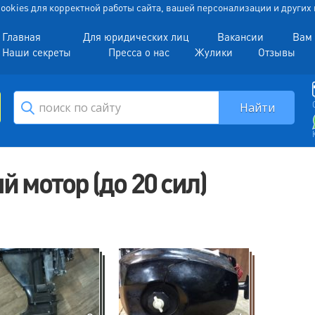
 Cookies для корректной работы сайта, вашей персонализации и други
Главная
Для юридических лиц
Вакансии
Вам 
Наши секреты
Пресса о нас
Жулики
Отзывы
 мотор (до 20 сил)