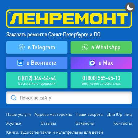
Заказать ремонт в
Санкт-Петербурге и ЛО
в Telegram
в WhatsApp
в Вконтакте
в Max
8 (812) 344-44-44
8 (800) 555-45-10
Бесплатно с городских
Бесплатно с мобильных
Поиск по сайту
Наши услуги
Адреса мастерских
Наши секреты
Для Юр. лиц
Жулики
Отзывы
Вакансии
Контакты
Книги, аудиоспектакли и мультфильмы для детей