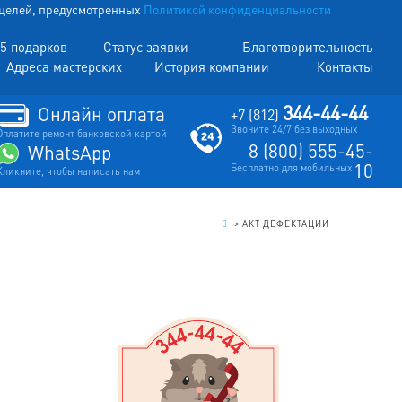
х целей, предусмотренных
Политикой конфиденциальности
5 подарков
Статус заявки
Благотворительность
Адреса мастерских
История компании
Контакты
344-44-44
Онлайн оплата
+7 (812)
Звоните 24/7 без выходных
Оплатите ремонт банковской картой
8 (800) 555-45-
WhatsApp
10
Бесплатно для мобильных
Кликните, чтобы написать нам
.
>
АКТ ДЕФЕКТАЦИИ