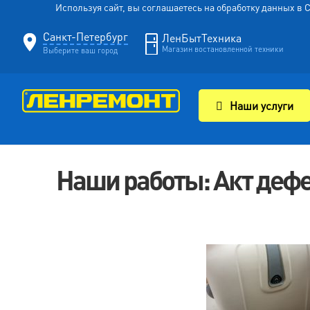
Используя сайт, вы соглашаетесь на обработку данных в
Санкт-Петербург
ЛенБытТехника
Магазин востановленной техники
Выберите ваш город
Наши услуги
Наши работы: Акт деф