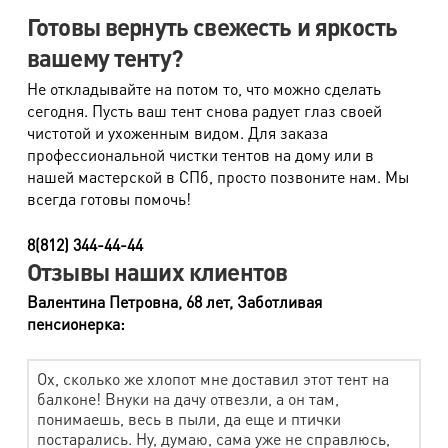
Наименование работ
Стоимость
Готовы вернуть свежесть и яркость
Шуба от 90 см дорогой мех
4720 руб.
вашему тенту?
Шуба до 90 см дорогой мех
3420 руб.
Не откладывайте на потом то, что можно сделать
сегодня. Пусть ваш тент снова радует глаз своей
Шуба от 90 см недорогой мех
2720 руб.
чистотой и ухоженным видом. Для заказа
профессиональной чистки тентов на дому или в
Шуба до 90 см недорогой мех
2280 руб.
нашей мастерской в СПб, просто позвоните нам. Мы
Подстежка меховая
1120 руб.
всегда готовы помочь!
Опушка
330 руб.
8(812) 344-44-44
Отзывы наших клиентов
Палантин (недорогой мех)
730 руб.
Валентина Петровна, 68 лет, Заботливая
Палантин (дорогой мех)
1060 руб.
пенсионерка:
Капюшон, шапка, воротник (недорогой мех)
610 руб.
Капюшон, шапка, воротник (дорогой мех)
880 руб.
Ох, сколько же хлопот мне доставил этот тент на
балконе! Внуки на дачу отвезли, а он там,
Жилет, болеро (дорогой мех)
2360 руб.
понимаешь, весь в пыли, да еще и птички
постарались. Ну, думаю, сама уже не справлюсь,
Жилет, болеро (недорогой мех)
1380 руб.