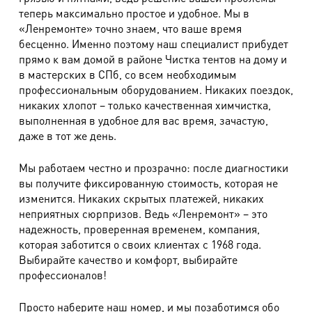
920 руб.
теперь максимально простое и удобное. Мы в
ЛЮКС (загрузка - 6 кг)
«Ленремонте» точно знаем, что ваше время
Кондиционер
100 руб.
бесценно. Именно поэтому наш специалист прибудет
прямо к вам домой в районе Чистка тентов на дому и
Отбеливатель
100 руб.
в мастерских в СПб, со всем необходимым
профессиональным оборудованием. Никаких поездок,
Комплексная химчистка изделий из кожи и
никаких хлопот – только качественная химчистка,
замши
выполненная в удобное для вас время, зачастую,
даже в тот же день.
Наименование работ
Стоимость
Мы работаем честно и прозрачно: после диагностики
Рукавицы (овчина, плотная замша)
610 руб.
вы получите фиксированную стоимость, которая не
изменится. Никаких скрытых платежей, никаких
Головные уборы, капюшон (кожа, комбинир.)
740 руб.
неприятных сюрпризов. Ведь «Ленремонт» – это
надежность, проверенная временем, компания,
Жилет, шорты (кожа, замша)
1580 руб.
которая заботится о своих клиентах с 1968 года.
Джемпер (кожа, замша)
2040 руб.
Выбирайте качество и комфорт, выбирайте
профессионалов!
Юбка до 40 см (кожа, замша)
1420 руб.
Юбка до 40 см (кожа, замша)
2000 руб.
Просто наберите наш номер, и мы позаботимся обо