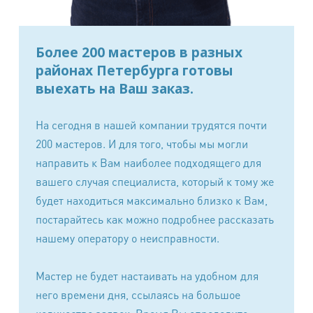
Кошелек, клатч, сумочка (текстиль, иск.кожа)
1200 руб.
Ремень (кожа, замша)
2000 руб.
Более 200 мастеров в разных
Сумка, портфель, рюкзак (25-50 см) кожа, замша
4500 руб.
районах Петербурга готовы
Сумка, портфель, рюкзак (25-50 см) текстиль,
выехать на Ваш заказ.
2000 руб.
иск.кожа
Дорожная сумка, саквояж (кожа, замша)
6000 руб.
На сегодня в нашей компании трудятся почти
200 мастеров. И для того, чтобы мы могли
Дорожная сумка, саквояж (текстиль, иск.кожа)
3300 руб.
направить к Вам наиболее подходящего для
Кроссовки (кожа, замша)
2500 руб.
вашего случая специалиста, который к тому же
Кроссовки (текстиль, иск.кожа)
2000 руб.
будет находиться максимально близко к Вам,
постарайтесь как можно подробнее рассказать
Туфли (кожа, замша)
2500 руб.
нашему оператору о неисправности.
Туфли (текстиль, иск.кожа)
2000 руб.
Босоножки, сабо (кожа, замша)
2500 руб.
Мастер не будет настаивать на удобном для
него времени дня, ссылаясь на большое
Босоножки, сабо (текстиль, иск.кожа)
2000 руб.