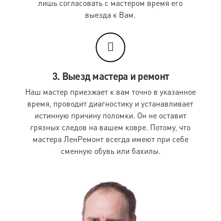
лишь согласовать с мастером время его
Сумка для экипировки
1200 руб.
выезда к Вам.
Шлем
480 руб.
Элемент экипировки (шт.)
360 руб.
Элемент экипировки кож. (шт.)
600 руб.
3. Выезд мастера и ремонт
Экипировкой считаются изделия, имеющие элементы
Наш мастер приезжает к вам точно в указанное
защиты, - нашиты плотная или рифленая ткань, вшит
время, проводит диагностику и устанавливает
слой поролона, а также имеющие встроенные или
истинную причину поломки. Он не оставит
съемные пластины, вставки из пены или из
натуральной кожи.
грязных следов на вашем ковре. Потому, что
мастера ЛенРемонт всегда имеют при себе
Чистка подушек пух-перо*
сменную обувь или бахилы.
Наименование работ
Стоимость
Подушка пух-перо 70х70 см
520 руб.
Подушка пух-перо 50х70 см
520 руб.