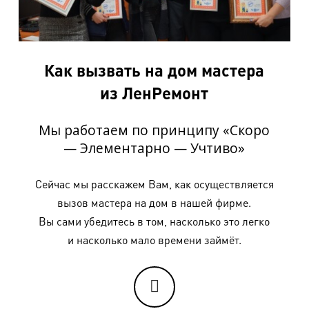
Изделия, комбинированные текстилем
Наименование работ
Стоимость
Как вызвать на дом мастера
Жилет, шорты (комбин. текстилем)
1350 руб.
из ЛенРемонт
Брюки, бриджи (комбин. текстилем)
1800 руб.
Джемпер (комбин. текстилем)
1700 руб.
Мы работаем по принципу «Скоро
— Элементарно — Учтиво»
Пиджак, куртка, полупальто до 90 см (комбин.
3080 руб.
текстилем)
Сейчас мы расскажем Вам, как осуществляется
Пальто от 90 см (комбинированное текстилем)
3500 руб.
вызов мастера на дом в нашей фирме.
Изделия, продублированные иск. мехом
Вы сами убедитесь в том, насколько это легко
и насколько мало времени займёт.
Наименование работ
Стоимость
Куртка, полупальто до 90 см (на иск. меху)
3100 руб.