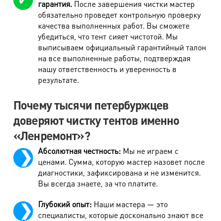
Пончо
820 руб.
гарантия.
После завершения чистки мастер
обязательно проведет контрольную проверку
Плащ, летнее пальто
790 руб.
качества выполненных работ. Вы сможете
убедиться, что тент сияет чистотой. Мы
Пальто демисезонное (до 90 см)
1020 руб.
выписываем официальный гарантийный талон
Пальто демисезонное (от 90 см)
1150 руб.
на все выполненные работы, подтверждая
нашу ответственность и уверенность в
Плащ, пальто утепл. до 90 см
1080 руб.
результате.
Плащ, пальто утепл. от 90 см
1290 руб.
Почему тысячи петербуржцев
Наличие капюшона из плотных тканей,
220 руб.
утепленного
доверяют чистку тентов именно
«Ленремонт»?
Пуховики
Абсолютная честность:
Мы не играем с
ценами. Сумма, которую мастер назовет после
Наименование работ
Стоимость
диагностики, зафиксирована и не изменится.
Вы всегда знаете, за что платите.
Куртка пуховая до 90 см
1100 руб.
Пуховик облегченный (до 90 см)
890 руб.
Глубокий опыт:
Наши мастера — это
специалисты, которые досконально знают все
Пуховик облегченный (от 90 см)
1100 руб.