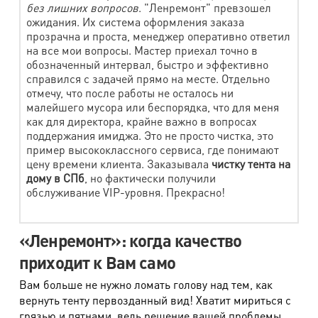
Мягкая игрушка (средн.) от 0,5 до 1,5 кг
715 руб.
без лишних вопросов
. "Ленремонт" превзошел
ожидания. Их система оформления заказа
Мягкая игрушка (бол.) от 1,5 кг
920 руб.
прозрачна и проста, менеджер оперативно ответил
на все мои вопросы. Мастер приехал точно в
Сумки мягк. формы (текстиль)
обозначенный интервал, быстро и эффективно
справился с задачей прямо на месте. Отдельно
отмечу, что после работы не осталось ни
Наименование работ
Стоимость
малейшего мусора или беспорядка, что для меня
как для директора, крайне важно в вопросах
Сумка (малая) 30х30 см
450 руб.
поддержания имиджа. Это не просто чистка, это
пример высококлассного сервиса, где понимают
Сумка (средняя) 50х50 см
760 руб.
цену времени клиента. Заказывала
чистку тента на
дому в СПб
, но фактически получили
Сумка (большая) более 50 см
990 руб.
обслуживание VIP-уровня. Прекрасно!
Индивидуальная стирка
«Ленремонт»: когда качество
Наименование работ
Стоимость
приходит к Вам само
Индивидуальная стирка постельного белья
Вам больше не нужно ломать голову над тем, как
820 руб.
(загрузка - 6кг)
вернуть тенту первозданный вид! Хватит мириться с
грязью и пятнами, ведь решение вашей проблемы
Индивидуальная стирка постельного белья