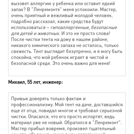
вызовет аллергию у ребенка или оставит едкий
Чехол на диван, наматрасник 2 сп.
1220 руб.
запах? В "Ленремонте" меня успокоили. Мастер,
очень приятный и вежливый молодой человек,
Спальный мешок
840 руб.
подробно рассказал, какие средства будут
использоваться –
гипоаллергенные, безопасные
Коврик для ванной
640 руб.
для детей и животных
. И это не просто слова!
После чистки тента на дому в нашем районе,
Конверт детский
790 руб.
никакого химического запаха не осталось, только
свежесть. Тент выглядит безупречно, и я могу быть
Флаг
630 руб.
спокойна, что мой ребенок играет в чистой и
Тюль (м2)
150 руб.
безопасной среде. Это очень важно для меня!
Шторы, портьеры, ламбрекен (м2)
230 руб.
Михаил, 55 лет, инженер:
Чистка столового белья с пятновыведением
Привык доверять только фактам и
профессионализму. Мой тент на даче, доставшийся
Наименование работ
Стоимость
еще от отца, повидал многое и требовал серьезной
Скатерть стандартная 1,5 х 2 м, D до 2 м
570 руб.
чистки. Опасался, что его просто испортят, ведь
материал уже не новый. Обратился в "Ленремонт".
Скатерть нестандартная (рюши, воланы,
Мастер прибыл вовремя, произвел тщательный
780 руб.
большой размер)