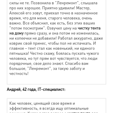
силы не те. Позвонила в "Ленремонт", слышала
про них хорошее. Приятно удивили! Мастер,
Шкура натуральная (за кв.м.)
620 руб.
Алексей его зовут, приехал точно в назначенное
время, что для меня, старого человека, очень
Изделия из искусственного меха
важно. Все объяснил, как есть, без этих ваших
"потом посмотрим". Озвучил цену на
чистку тента
на дому
прямо сразу, и она потом не изменилась,
Наименование работ
Стоимость
ни копеечки не добавили! Работал аккуратно, даже
коврик свой принес, чтобы пол не испачкать. И
Болеро
520 руб.
главное – тент стал как новенький, ни единого
Подстежка меховая
580 руб.
пятнышка! Честно скажу, боялась пускать чужого
человека, но тут прям вот чувствуется, что люди
Шапка из искусств. меха
450 руб.
порядочные, свое дело знают. Спасибо вам
большое, "Ленремонт", за такую заботу и
Шуба, дубленка (от 90 см)
1160 руб.
честность!
Шуба, дубленка (до 90 см)
790 руб.
Андрей, 42 года, IT-специалист:
Наличие капюшона
220 руб.
Домашний текстиль
Как человек, ценящий свое время и
эффективность, я всегда ищу оптимальные