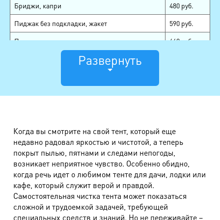
Бриджи, капри
480 руб.
Пиджак без подкладки, жакет
590 руб.
Пиджак
660 руб.
Развернуть
Смокинг, сюртук
1080 руб.
Жилет
350 руб.
Рубашка, блуза
380 руб.
Блуза сложная
520 руб.
Юбка, шорты
420 руб.
Когда вы смотрите на свой тент, который еще
недавно радовал яркостью и чистотой, а теперь
Юбка сложная
560 руб.
покрыт пылью, пятнами и следами непогоды,
возникает неприятное чувство. Особенно обидно,
Галстук
290 руб.
когда речь идет о любимом тенте для дачи, лодки или
Фата
640 руб.
кафе, который служит верой и правдой.
Самостоятельная чистка тента может показаться
Платье, халат, туника
670 руб.
сложной и трудоемкой задачей, требующей
специальных средств и знаний. Но не переживайте –
Платье сложного фасона
880 руб.