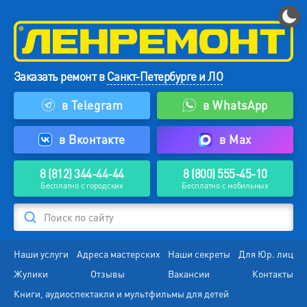
Заказать ремонт в
Санкт-Петербурге и ЛО
в Telegram
в WhatsApp
в Вконтакте
в Max
8 (812) 344-44-44
8 (800) 555-45-10
Бесплатно с городских
Бесплатно с мобильных
Поиск по сайту
Наши услуги
Адреса мастерских
Наши секреты
Для Юр. лиц
Жулики
Отзывы
Вакансии
Контакты
Книги, аудиоспектакли и мультфильмы для детей