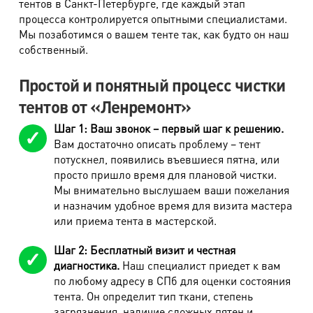
тентов в Санкт-Петербурге, где каждый этап
вискоза, парча, бархат).
процесса контролируется опытными специалистами.
Мы позаботимся о вашем тенте так, как будто он наш
Трикотаж, спортивная одежда
собственный.
Простой и понятный процесс чистки
Наименование работ
Стоимость
тентов от «Ленремонт»
Джемпер (жакет)
520 руб.
Шаг 1: Ваш звонок – первый шаг к решению.
Пончо, кардиган
680 руб.
Вам достаточно описать проблему – тент
потускнел, появились въевшиеся пятна, или
Жилет, болеро
420 руб.
просто пришло время для плановой чистки.
Мы внимательно выслушаем ваши пожелания
Перчатки горнолыжные, рукавицы
320 руб.
и назначим удобное время для визита мастера
Топ, майка, футболка
320 руб.
или приема тента в мастерской.
Поло, футболка с длинным рукавом
360 руб.
Шаг 2: Бесплатный визит и честная
диагностика.
Наш специалист приедет к вам
Джинсы
490 руб.
по любому адресу в СПб для оценки состояния
Брюки спортивные, трикотажные
420 руб.
тента. Он определит тип ткани, степень
загрязнения, наличие сложных пятен и