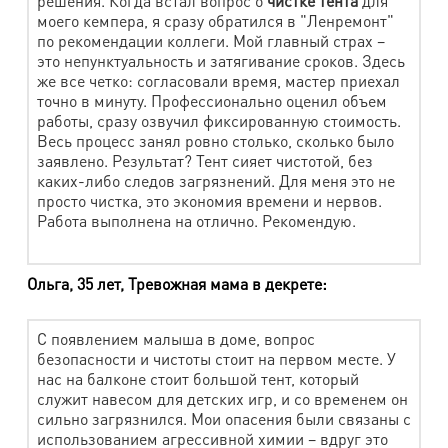
решения. Когда встал вопрос о
чистке тента
для
Наименование работ
Стоимость
моего кемпера, я сразу обратился в "Ленремонт"
по рекомендации коллеги. Мой главный страх –
Подушка (синтепон) максим. разм. 60х60
380 руб.
это непунктуальность и затягивание сроков. Здесь
же все четко: согласовали время, мастер приехал
Одеяло, плед, покрывало 1,5 сп
850 руб.
точно в минуту. Профессионально оценил объем
Одеяло, плед, покрывало 2 сп
1080 руб.
работы, сразу озвучил фиксированную стоимость.
Весь процесс занял ровно столько, сколько было
Одеяло, плед, покрывало Евроразмер
1320 руб.
заявлено. Результат? Тент сияет чистотой, без
каких-либо следов загрязнений. Для меня это не
Чехол, накидка на кресло
470 руб.
просто чистка, это экономия времени и нервов.
Работа выполнена на отлично. Рекомендую.
Одеяло пуховое 1,5 сп
1640 руб.
Одеяло пуховое 2 сп
1860 руб.
Ольга, 35 лет, Тревожная мама в декрете:
Одеяло пуховое Евроразмер
1990 руб.
Декорат. наволочка, сидушка на стул
305 руб.
С появлением малыша в доме, вопрос
безопасности и чистоты стоит на первом месте. У
Пододеяльник
780 руб.
нас на балконе стоит большой тент, который
служит навесом для детских игр, и со временем он
Простыня
640 руб.
сильно загрязнился. Мои опасения были связаны с
использованием агрессивной химии – вдруг это
Чехол на диван, наматрасник 1,5 сп.
930 руб.