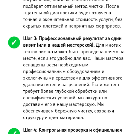
Комбинезон утепленный
1600 руб.
подберет оптимальный метод чистки. После
Полукомбинезон (утепл. брюки)
800 руб.
тщательной диагностики будет озвучена
точная и окончательная стоимость услуги, без
Толстовка, куртка спортивная
550 руб.
скрытых платежей и неприятных сюрпризов.
Толстовка, куртка спортивная с капюшоном
660 руб.
Шаг 3: Профессиональный результат за один
визит (или в нашей мастерской).
Для многих
Верхняя одежда
тентов чистка может быть проведена прямо на
месте, если это удобно для вас. Наши мастера
оснащены всем необходимым
Наименование работ
Стоимость
профессиональным оборудованием и
Куртка легкая/джинсовая
600 руб.
экологичными средствами для эффективного
удаления пятен и загрязнений. Если же тент
Жилет утепл.
720 руб.
требует более глубокой обработки или
Куртка-пихора (до 90 см)
1680 руб.
специфических условий, мы аккуратно
доставим его в нашу мастерскую. Мы
Куртка-пихора (от 90 см)
1950 руб.
обеспечиваем бережную чистку, сохраняя
структуру и цвет материала.
Куртка утепл.(синтепон, флис, шерсть,
990 руб.
мембрана)
Шаг 4: Контрольная проверка и официальная