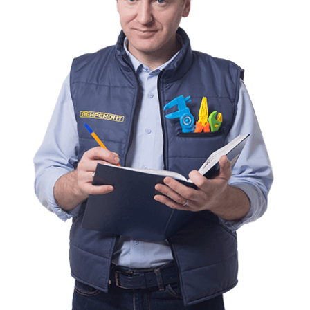
Подушка пух-перо 65х65 см
520 руб.
Подушка пух-перо 60х60 см
520 руб.
Подушка пух-перо 50х50 см
460 руб.
Подушка пух-перо 45х45 см
460 руб.
Подушка пух-перо 30х40 см
460 руб.
Указана стоимость с заменой наперника на выходе.
В случае изготовления из 2-х подушек одной считается
стоимость за 1 изделие.
Ручная чистка обуви и сумок
Наименование работ
Стоимость
Кошелек, клатч, сумочка (кожа, замша)
2500 руб.