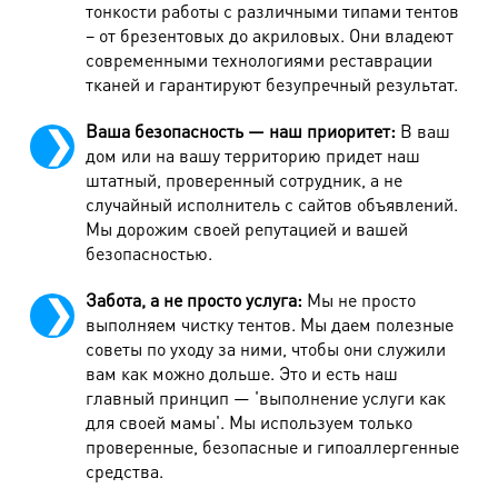
тонкости работы с различными типами тентов
– от брезентовых до акриловых. Они владеют
Жилет пуховой
980 руб.
современными технологиями реставрации
Жилет пуховой облегченный
650 руб.
тканей и гарантируют безупречный результат.
Пальто пуховое (от 90 см)
1400 руб.
Ваша безопасность — наш приоритет:
В ваш
дом или на вашу территорию придет наш
Комбинезон пуховой
1890 руб.
штатный, проверенный сотрудник, а не
Полукомбинезон пуховой
1120 руб.
случайный исполнитель с сайтов объявлений.
Мы дорожим своей репутацией и вашей
Наличие капюшона
220 руб.
безопасностью.
Водоотталкивающая пропитка до 90 см/ от 90
330/430
Забота, а не просто услуга:
Мы не просто
см
руб.
выполняем чистку тентов. Мы даем полезные
советы по уходу за ними, чтобы они служили
Облегченный пуховик: ширина простежки до 5 см, без
вам как можно дольше. Это и есть наш
подкладки, отсутствует внутренний чехол для пуха.
главный принцип — 'выполнение услуги как
Обработка капюшона включена в стоимость.
для своей мамы'. Мы используем только
проверенные, безопасные и гипоаллергенные
Изделия из натурального меха
средства.