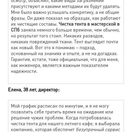
осмотр, объяснил, какие виды загрязнений
присутствуют и какими методами их будут удалять.
Салфетка стандартная 45х45 см
130 руб.
Мне было важно услышать конкретику, а не общие
фразы. Он даже показал на образцах, как работают
Салфетка нестандартная
170 руб.
их чистящие составы.
Чистка тента в мастерской в
СПб
заняла немного больше времени, чем обычно,
Аксессуары, игрушки
но результат того стоил. Никаких разводов,
никаких повреждений ткани. Тент выглядит почти
как новый. Вот это я понимаю – подход,
Наименование работы
Стоимость
основанный на знаниях и опыте, а не на догадках.
Гарантия, кстати, тоже официальная, что для меня,
Перчатки, рукавицы вязаные
165 руб.
как инженера, является важным показателем
Кепка
300 руб.
надежности.
Шапка вяз.
300 руб.
Елена, 38 лет, директор:
Платок, палантин (за 1 м2)
300 руб.
Шарф (до 50 см по узкой стороне)
300 руб.
Мой график расписан по минутам, и я не могу
позволить себе тратить время на ожидание или
Берет
300 руб.
решение чужих проблем. Когда потребовалась
Мягкая игрушка (мал.) до 0,5 кг
260 руб.
чистка тента для нашего летнего кафе, я выбирала
компанию, которая обеспечит
безупречный сервис