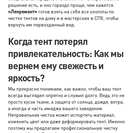
решение есть, и оно гораздо проще, чем кажется.
Платье вечернее
1800 руб.
«Ленремонт»
готов взять на себя все хлопоты по
чистке тентов на дому и в мастерских в СПб, чтобы
Корсет
900 руб.
вернуть им первозданный вид.
Юбка свадебная
1950 руб.
Когда тент потерял
Платье свадебное
2850 руб.
привлекательность: Как мы
Платье свадебное со шлейфом
3600 руб.
вернем ему свежесть и
Комбинезон из легких тканей
790 руб.
Костюм карнавальный, демонстрационный
1900 руб.
яркость?
Сложными считаются изделия при наличии рюшей,
Мы прекрасно понимаем, как важно, чтобы ваш тент
воланов, складок, сборок, бантов, многослойности
всегда выглядел опрятно и служил долго. Ведь это не
тканей, деталей (отделок) контрастных цветов.
просто кусок ткани, а защита от солнца, дождя, ветра,
а иногда и часть имиджа вашего заведения.
Вечерним считается платье при наличии любого из
Неправильная чистка может испортить материал,
признаков: наличие сложной декоративной отделки
изменить цвет или даже деформировать тент. Именно
(стеклярус, пайетки, бисер, камни, перья, мех и т.п.),
поэтому мы предлагаем профессиональную чистку
лифа-корсета, сложных в обработке тканей ( шелк,