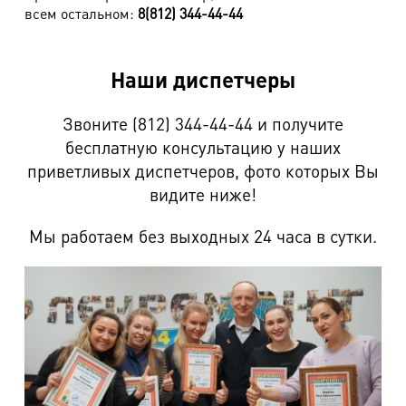
всем остальном:
8(812) 344-44-44
Сарафан (кожа, замша)
2100 руб.
Рубашка (кожа, замша)
2100 руб.
Наши диспетчеры
Брюки, бриджи (кожа, замша)
2160 руб.
Пиджак, куртка, полупальто (кожа, замша)
3100 руб.
Звоните (812) 344-44-44 и получите
бесплатную консультацию у наших
Плащ, пальто от 90 см
3500 руб.
приветливых диспетчеров, фото которых Вы
Дубленки до 90 см
3540 руб.
видите ниже!
Дубленки от 90 см
3800 руб.
Мы работаем без выходных 24 часа в сутки.
Кожаный пуховик до 90 см
3400 руб.
Кожаный пуховик от 90 см
3700 руб.
Куртка на меху (недорогост. мех)
3600 руб.
Пальто на подкл. из овчины
3800 руб.
Сапоги меховые (овчина) типа UGG
1750 руб.