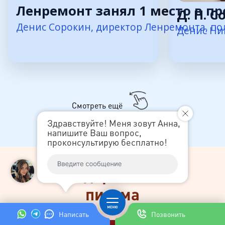
Ленремонт занял 1 место в пр
Д. Н. 
Денис Сорокин, директор Ленремонта, пол
Денис Ни
Смотреть ещё
Здравствуйте! Меня зовут Анна,
напишите Ваш вопрос,
проконсультирую бесплатно!
Дипломы и
благодарственные
письма
Написать
Позвонить