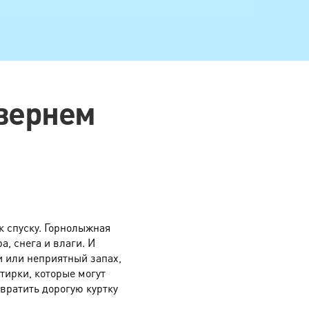
520 руб.
420 руб.
560 руб.
290 руб.
 вернем
640 руб.
670 руб.
880 руб.
1800 руб.
900 руб.
к спуску. Горнолыжная
1950 руб.
, снега и влаги. И
и или неприятный запах,
2850 руб.
тирки, которые могут
вратить дорогую куртку
3600 руб.