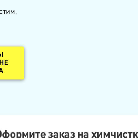
стим,
Ы
 НЕ
А
Оформите заказ на химчистк