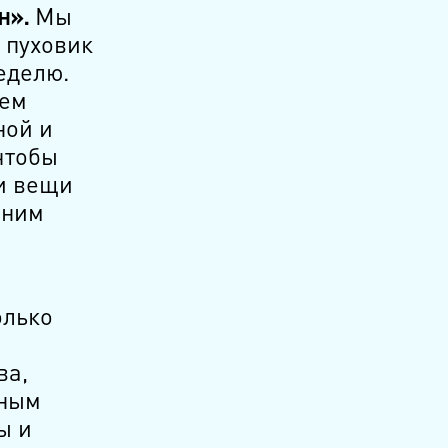
н».
Мы
 пуховик
еделю.
сем
ной и
чтобы
и вещи
еним
олько
ва,
нным
ы и