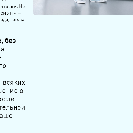
и влаги. Не
ремонт» —
ода, готова
, без
за
е
то
з всяких
шение о
после
тельной
Ваше