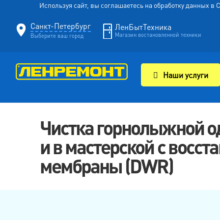
Используя сайт, вы соглашаетесь на обработку данных в
Санкт-Петербург
ЛенБытТехника
Магазин востановленной техники
Выберите ваш город
Наши услуги
Чистка горнолыжной о
и в мастерской с восс
мембраны (DWR)