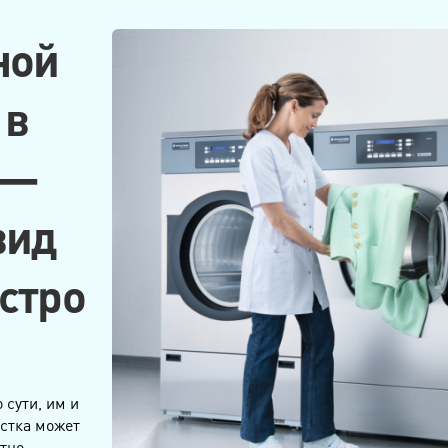
ной
 в
 —
вид
стро
 сути, им и
истка может
атно