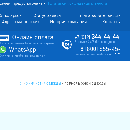
х целей, предусмотренных
Политикой конфиденциальности
5 подарков
Статус заявки
Благотворительность
Адреса мастерских
История компании
Контакты
344-44-44
Онлайн оплата
+7 (812)
Звоните 24/7 без выходных
Оплатите ремонт банковской картой
8 (800) 555-45-
WhatsApp
10
Бесплатно для мобильных
Кликните, чтобы написать нам
.
>
ХИМЧИСТКА ОДЕЖДЫ
>
ГОРНОЛЫЖНОЙ ОДЕЖДЫ