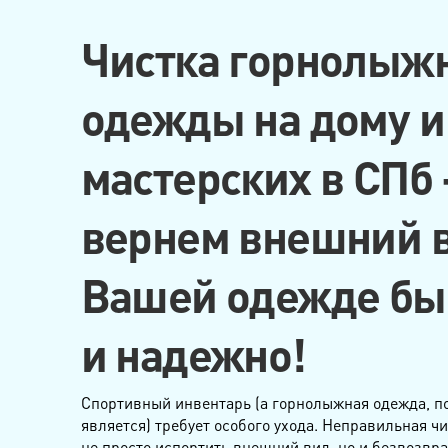
Чистка горнолыж
одежды на дому и
мастерских в СПб
вернем внешний 
Вашей одежде бы
и надежно!
Спортивный инвентарь (а горнолыжная одежда, по
является) требует особого ухода. Неправильная ч
не просто испортить внешний вид, но и безвозвр