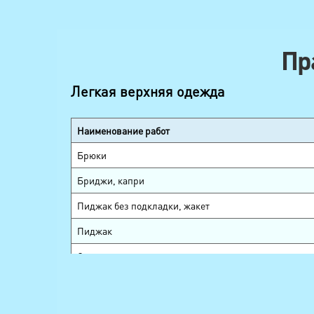
Пр
Легкая верхняя одежда
Наименование работ
Брюки
Бриджи, капри
Пиджак без подкладки, жакет
Пиджак
Смокинг, сюртук
Жилет
Рубашка, блуза