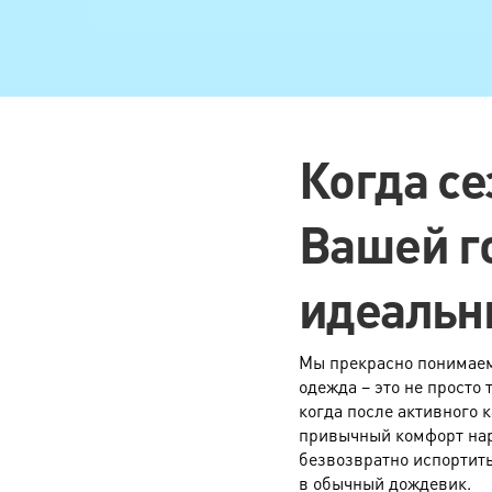
Блуза сложная
Юбка, шорты
Юбка сложная
Галстук
Когда се
Фата
Вашей г
Платье, халат, туника
Платье сложного фасона
идеальн
Платье вечернее
Корсет
Мы прекрасно понимаем,
Юбка свадебная
одежда – это не просто
когда после активного 
Платье свадебное
привычный комфорт нару
безвозвратно испортит
Платье свадебное со шлейфом
в обычный дождевик.