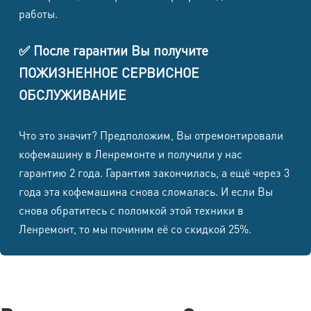
безопасности
работы.
Ремонт платы управления /
2 690 ₽
дисплея
✅ После гарантии Вы получите
Ремонт таймера / пульта /
ПОЖИЗНЕННОЕ СЕРВИСНОЕ
1 990 ₽
приемника
ОБСЛУЖИВАНИЕ
Чистка от пыли / запаха /
1 390 ₽
сервисное ТО
Что это значит? Предположим, Вы отремонтировали
Восстановление после перегрева /
2 290 ₽
кофемашину в Ленремонте и получили у нас
тяжелой эксплуатации
гарантию 2 года. Гарантия закончилась, а ещё через 3
года эта кофемашина снова сломалась. И если Вы
Увлажнители, очистители,
снова обратитесь с поломкой этой техники в
климатическая МБТ
Ленремонт, то мы починим её со скидкой 25%.
Стоимость от (в
Наименование работ
т.ч. НДС)
Чистка от накипи и профилактика
1 790 ₽