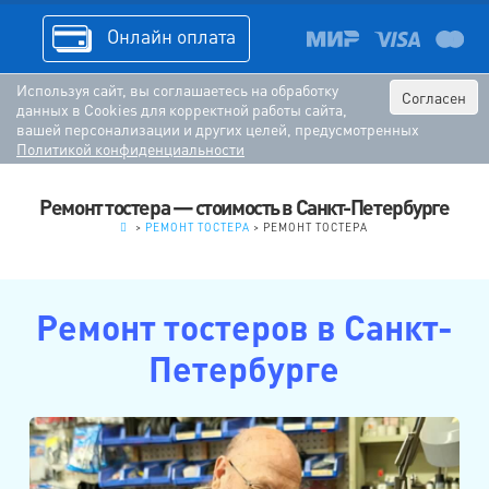
Онлайн оплата
Используя сайт, вы соглашаетесь на обработку
Согласен
данных в Cookies для корректной работы сайта,
вашей персонализации и других целей, предусмотренных
Политикой конфиденциальности
Ремонт тостера — стоимость в Санкт-Петербурге
.
>
РЕМОНТ ТОСТЕРА
>
РЕМОНТ ТОСТЕРА
Ремонт тостеров в Санкт-
Петербурге