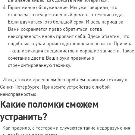
доставка из
30 кг
мастерской
Гарантийное обслуживание. Мы уже говорили, что
клиенту- 550 руб.)
отвечаем за осуществленный ремонт в течение года.
Если вдуматься, это большой срок. И весь период за
850 руб. (Без
Вами сохраняется право обратиться, когда
ремонта обратная
Крупный габарит от 30 до 80
доставка из
неисправность вновь проявит себя. Здесь отметим, что
кг
мастерской
подобные случаи происходят довольно нечасто. Причина
клиенту- 850 руб.)
– квалификация специалистов и хорошие запчасти. Такое
Супер-габарит от 80 кг и
сочетание даст в Ваши руки правильно
по договоренности
выше
отремонтированную технику.
Спуск и подъём без лифта
Итак, с таким арсеналом без проблем починим технику в
(начиная со второго этажа):
техника - 50 р., мебель — 100
Санкт-Петербурге. Приносите устройства с любой
р. (за каждый этаж)
неисправностью.
Какие поломки сможем
Выезд за пределы КАД
30 руб./км
устранить?
Стоимость доставки рассчитана в
Как правило, с тостерами случаются такие недоразумения:
одну сторону
вообще не включается;