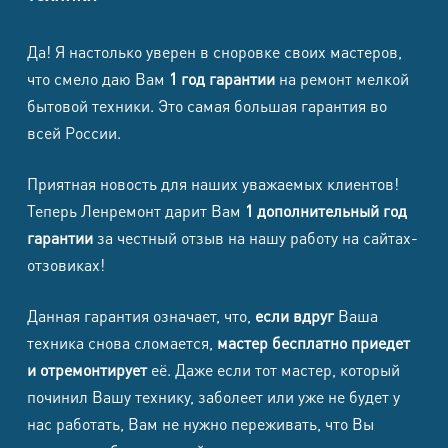
Ремонт электромагнитного
2 590 ₽
клапана / катушки
Да! Я настолько уверен в сноровке своих мастеров,
Ремонт термодатчика /
что смело даю Вам
1 год гарантии
на ремонт мелкой
2 590 ₽
термопредохранителя
бытовой техники. Это самая большая гарантия во
Ремонт бойлера / ТЭНа /
всей России.
3 790 ₽
нагревательного узла
Ремонт парового шланга /
Приятная новость для наших уважаемых клиентов!
2 590 ₽
штуцера / соединений
Теперь Ленремонт дарит Вам
1 дополнительный год
гарантии
за честный отзыв на нашу работу на сайтах-
Ремонт кнопок / панели /
2 390 ₽
индикации
отзовиках!
Ремонт платы управления
3 990 ₽
Данная гарантия означает, что,
если вдруг
Ваша
Комплексное ТО с чисткой и
3 190 ₽
техника снова сломается,
мастер бесплатно приедет
длинным тестом
и отремонтирует
её. Даже если тот мастер, который
починил Вашу технику, заболеет или уже не будет у
Фены, плойки, стайлеры
нас работать, Вам не нужно переживать, что Вы