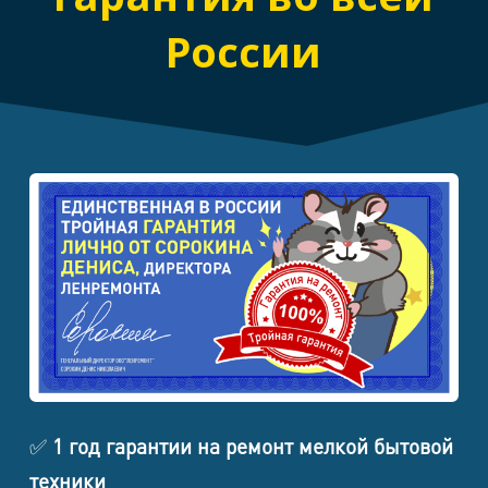
Ремонт подошвы /
России
2 590 ₽
нагревательного элемента
Чистка паровых каналов /
1 690 ₽
удаление накипи
Ремонт платы / индикации /
2 690 ₽
автоотключения
Парогенераторы и отпариватели
Стоимость от (в
Наименование работ
т.ч. НДС)
Замена шнура питания / разъема
1 290 ₽
Декальцинация бойлера и
2 490 ₽
паровой системы
✅
1 год гарантии на ремонт мелкой бытовой
Ремонт / замена помпы
3 090 ₽
техники