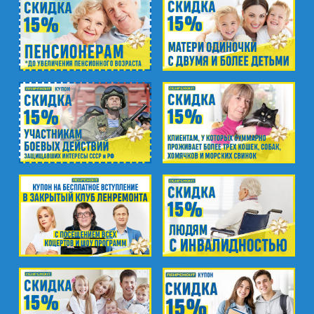
м. Международная
ул. Белы Куна, д.20, к.1
м. Пионерская
пр. Испытателей, д.11, к.1
м. Гражданский пр.
ул. Ушинского, д.25, к.1
м. Звёздная
ул. Звёздная, д.5, к.1 (вход с улицы)
м. Парк Победы, м. Московская
ул. Фрунзе, д.3
м. Пр. Большевиков
пр. Пятилеток, д.14, к.1