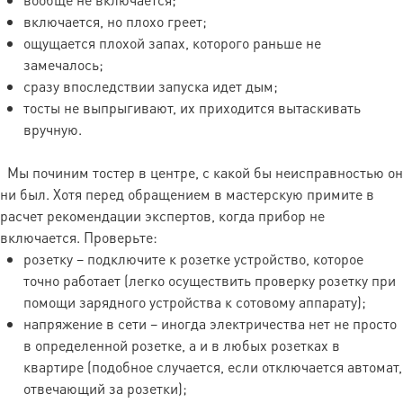
включается, но плохо греет;
Порядок расчета производится по
ощущается плохой запах, которого раньше не
замечалось;
двум формам: наличный и
сразу впоследствии запуска идет дым;
безналичный расчет.
тосты не выпрыгивают, их приходится вытаскивать
вручную.
Безналичный расчет.
Оплата
производится путем перечисления денежных
Мы починим тостер в центре, с какой бы неисправностью он
средств на расчетный счет исполнителя, после
ни был. Хотя перед обращением в мастерскую примите в
проведения диагностических работ.
расчет рекомендации экспертов, когда прибор не
включается. Проверьте:
Наличный расчет.
Оплата производится
розетку – подключите к розетке устройство, которое
курьеру при получении техники и при выдаче.
точно работает (легко осуществить проверку розетку при
помощи зарядного устройства к сотовому аппарату);
напряжение в сети – иногда электричества нет не просто
Исполнитель вправе отказать в
в определенной розетке, а и в любых розетках в
доставке в случае, если техника была
квартире (подобное случается, если отключается автомат,
не подготовлена для
отвечающий за розетки);