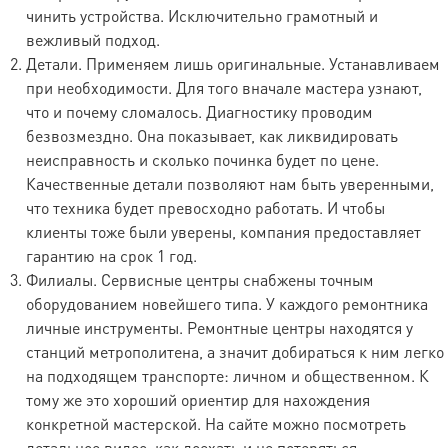
чинить устройства. Исключительно грамотный и
Дополнительные услуги
вежливый подход.
Детали. Применяем лишь оригинальные. Устанавливаем
при необходимости. Для того вначале мастера узнают,
Наименование услуги
Стоимость, руб. (в т.ч. НДС)
что и почему сломалось. Диагностику проводим
Акт дефектации
1000
безвозмездно. Она показывает, как ликвидировать
неисправность и сколько починка будет по цене.
Качественные детали позволяют нам быть уверенными,
что техника будет превосходно работать. И чтобы
Доставка техники
клиенты тоже были уверены, компания предоставляет
Стоимость (в т.ч.
гарантию на срок 1 год.
Наименование
НДС)
Филиалы. Сервисные центры снабжены точным
390 руб. (Без
оборудованием новейшего типа. У каждого ремонтника
ремонта обратная
личные инструменты. Ремонтные центры находятся у
Мелкий габарит до 10 кг
доставка из
станций метрополитена, а значит добираться к ним легко
мастерской
на подходящем транспорте: личном и общественном. К
клиенту- 390 руб.)
тому же это хороший ориентир для нахождения
550 руб. (Без
конкретной мастерской. На сайте можно посмотреть
ремонта обратная
Средний габарит от 10 кг до
детальное видео, как доехать и не потеряться.