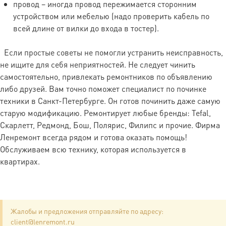
транспортировки.
провод – иногда провод пережимается сторонним
устройством или мебелью (надо проверить кабель по
всей длине от вилки до входа в тостер).
Цены указаны без учета стоимости
запчастей.
Если простые советы не помогли устранить неисправность,
не ищите для себя неприятностей. Не следует чинить
Другие/иные поломки узлов определяет мастер
самостоятельно, привлекать ремонтников по объявлению
на месте и стоимость перед ремонтом
либо друзей. Вам точно поможет специалист по починке
согласовывает с заказчиком.
техники в Санкт-Петербурге. Он готов починить даже самую
старую модификацию. Ремонтирует любые бренды: Tefal,
Скарлетт, Редмонд, Бош, Полярис, Филипс и прочие. Фирма
Ленремонт всегда рядом и готова оказать помощь!
Обслуживаем всю технику, которая используется в
квартирах.
Жалобы и предложения отправляйте по адресу:
client@lenremont.ru