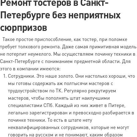
Ремонт тостеров в Санкт-
Ремонт датчика уровня воды /
1 790 ₽
Петербурге без неприятных
поплавка
сюрпризов
Ремонт вентилятора / двигателя
2 590 ₽
Ремонт ультразвукового модуля
2 590 ₽
Такое простое приспособление, как тостер, при поломке
требует толкового ремонта. Даже самая примитивная модель
Ремонт нагревательного блока
2 590 ₽
не потерпит неумелого. Мы осуществляем починку техники в
Ремонт помпы / гидросистемы /
3 090 ₽
Санкт-Петербурге с пониманием предметной области. Для
водного тракта
этого в компании имеются:
Ремонт платы управления
3 490 ₽
Сотрудники. Это наше золото. Они настолько хороши, что
мы готовы содержать аж полтысячи мастеров с
Ремонт кнопок / дисплея /
2 390 ₽
трудоустройством по ТК. Регулярно рекрутируем
энкодера
мастеров, чтобы пополнять штат наилучшими
Санитарная обработка / удаление
2 790 ₽
специалистами СПб. Каждый из них живет в Питере,
запаха / биопленки
легально зарегистрирован и превосходно разбирается в
Восстановление после протечки /
починке техники. То есть в штате нету
3 690 ₽
окислов
неквалифицированных сотрудников, которые не могут
говорить на русском и не понимают, каким образом