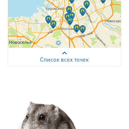
Список всех точек
Работает на API 2ГИС
Лицензионное соглашение
м. Пр. Просвещения
пр. Просвещения, д.20
м. Пр. Ветеранов
пр. Ветеранов, д.9
м. Ул. Дыбенко
пр. Большевиков, д.25