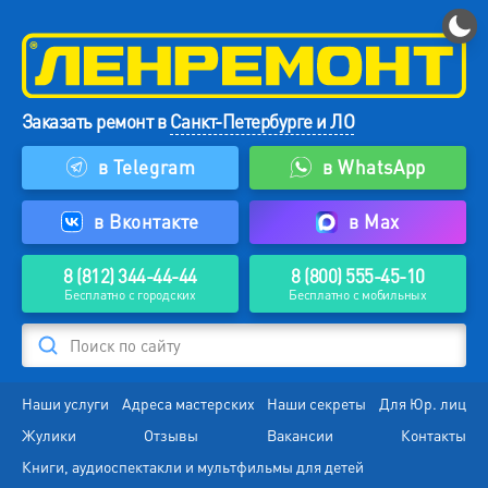
Заказать ремонт в
Санкт-Петербурге и ЛО
в Telegram
в WhatsApp
в Вконтакте
в Max
8 (812) 344-44-44
8 (800) 555-45-10
Бесплатно с городских
Бесплатно с мобильных
Поиск по сайту
Наши услуги
Адреса мастерских
Наши секреты
Для Юр. лиц
Жулики
Отзывы
Вакансии
Контакты
Книги, аудиоспектакли и мультфильмы для детей