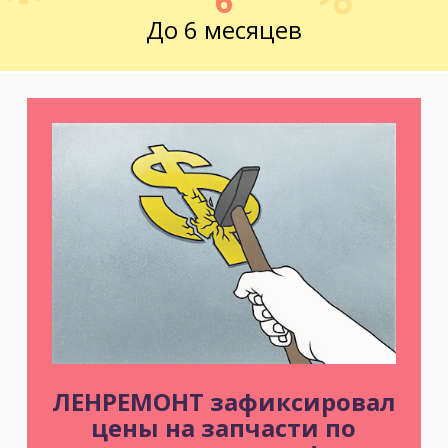
6
До 6 месяцев
ст. ЖД Колпино, ул. Тверская, д.1/13
м. Удельная
пр. Энгельса, д.19
Промзона Мягловская, Всеволожский
муниципальный район, Ленинградская
область, ​Круговая улица, д. 47
м. Электросила
ул. Решетникова, д.3
ЛЕНРЕМОНТ зафиксировал
цены на запчасти по