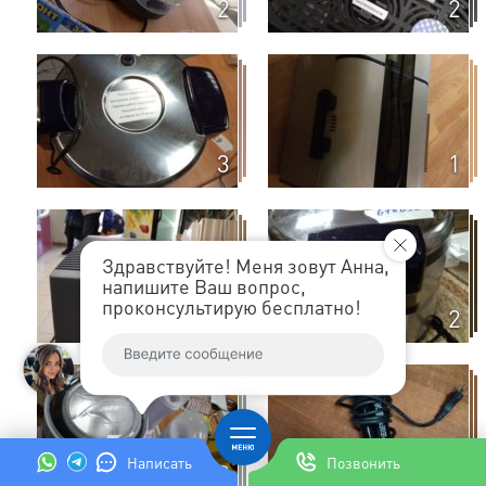
2
2
3
1
Здравствуйте! Меня зовут Анна,
напишите Ваш вопрос,
проконсультирую бесплатно!
4
2
Написать
Позвонить
2
3