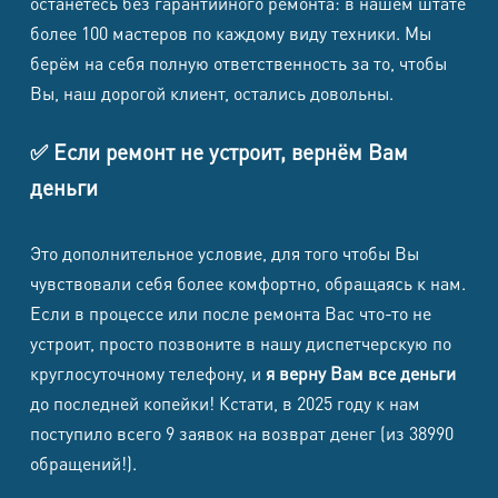
останетесь без гарантийного ремонта: в нашем штате
более 100 мастеров по каждому виду техники. Мы
Стоимость от (в
Наименование работ
т.ч. НДС)
берём на себя полную ответственность за то, чтобы
Замена шнура / swivel / вилки
790 ₽
Вы, наш дорогой клиент, остались довольны.
Ремонт кнопки / переключателя
1 690 ₽
✅ Если ремонт не устроит, вернём Вам
режимов
деньги
Ремонт двигателя / вентилятора
2 590 ₽
Ремонт нагревательного элемента
2 190 ₽
Это дополнительное условие, для того чтобы Вы
/ спирали
чувствовали себя более комфортно, обращаясь к нам.
Ремонт термодатчика /
1 790 ₽
Если в процессе или после ремонта Вас что-то не
термопредохранителя
устроит, просто позвоните в нашу диспетчерскую по
Ремонт платы управления /
2 690 ₽
круглосуточному телефону, и
я верну Вам все деньги
ионизации / дисплея
до последней копейки! Кстати, в 2025 году к нам
Восстановление корпуса /
1 390 ₽
поступило всего 9 заявок на возврат денег (из 38990
защелок / направляющих
обращений!).
Чистка от пыли, волос и
1 390 ₽
сервисное ТО