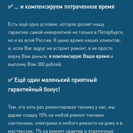
✅ … и компенсируем потраченное время
Обогреватели, вентиляторы,
Есть ещё одно условие, которое делает нашу
конвекторы
гарантию самой невероятной не только в Петербурге,
но и во всей России. Я ценю время наших клиентов,
и, если Вас вдруг не устроит ремонт, я не просто
Стоимость от
Наименование работ
(в т.ч. НДС)
верну Вам деньги,
я компенсирую Ваше время
и
Замена шнура / вилки
790 ₽
выплачу Вам 300 рублей.
Ремонт кнопок / переключателей
1 690 ₽
✅ Ещё один маленький приятный
режимов
гарантийный бонус!
Ремонт термостата /
1 790 ₽
термопредохранителя
Тем, кто хоть раз ремонтировал технику у нас, мы
Ремонт нагревательного элемента
2 590 ₽
дарим скидку 15% на любой ремонт техники,
Ремонт двигателя вентилятора
2 590 ₽
сантехники, электрики и любого ремонта на дому и в
Ремонт датчика опрокидывания /
мастерских, 7% на ремонт квартир и отделочные
1 790 ₽