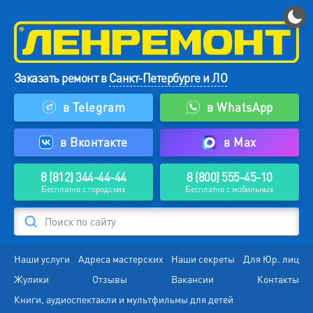
Заказать ремонт в
Санкт-Петербурге и ЛО
в Telegram
в WhatsApp
в Вконтакте
в Max
8 (812) 344-44-44
8 (800) 555-45-10
Бесплатно с городских
Бесплатно с мобильных
Поиск по сайту
Наши услуги
Адреса мастерских
Наши секреты
Для Юр. лиц
Жулики
Отзывы
Вакансии
Контакты
Книги, аудиоспектакли и мультфильмы для детей