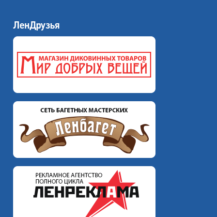
ЛенДрузья