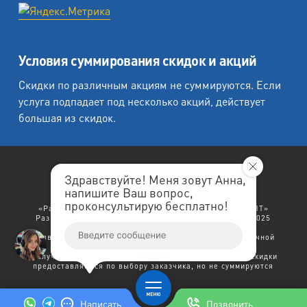
Условия суммирования скидок и акций
Скидки по различным акциям не суммируются. Если
услуга подпадает под несколько акций, действует
большая из скидок.
Здравствуйте! Меня зовут Анна,
напишите Ваш вопрос,
«Любеция - студия печати на холсте».
проконсультирую бесплатно!
«Рафаэль студия печати», «Ленремонт», «ЛЕНРЕМОНТ»
Разработка сайта: "
ЛенРеклама
". Copyright © 1998-2025
Ленремонт.
Политика конфиденциальности.
Заявленный выше текст не является договором публичной
оферты.
В случае возникновения права на несколько скидок - скидки
предоставляются по выбору заказчика, но не суммируются
Написать
Позвонить