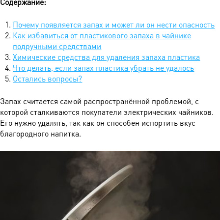
Содержание:
Почему появляется запах и может ли он нести опасность
Как избавиться от пластикового запаха в чайнике
подручными средствами
Химические средства для удаления запаха пластика
Что делать, если запах пластика убрать не удалось
Остались вопросы?
Запах считается самой распространённой проблемой, с
которой сталкиваются покупатели электрических чайников.
Его нужно удалять, так как он способен испортить вкус
благородного напитка.