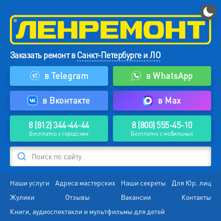
Заказать ремонт в
Санкт-Петербурге и ЛО
в Telegram
в WhatsApp
в Вконтакте
в Max
8 (812) 344-44-44
8 (800) 555-45-10
Бесплатно с городских
Бесплатно с мобильных
Поиск по сайту
Наши услуги
Адреса мастерских
Наши секреты
Для Юр. лиц
Жулики
Отзывы
Вакансии
Контакты
Книги, аудиоспектакли и мультфильмы для детей