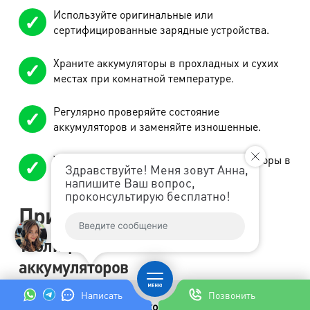
Используйте оригинальные или
сертифицированные зарядные устройства.
Храните аккумуляторы в прохладных и сухих
местах при комнатной температуре.
Регулярно проверяйте состояние
аккумуляторов и заменяйте изношенные.
Утилизируйте использованные аккумуляторы в
Здравствуйте! Меня зовут Анна,
специализированных пунктах приема.
напишите Ваш вопрос,
проконсультирую бесплатно!
Приложения
Таблица сравнений типов
аккумуляторов
Срок
Написать
Позвонить
Тип аккумулятора
Емкость
Напряжение
службы