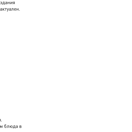
оздания
актуален.
.
ом блюда в