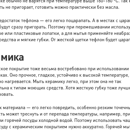
ке обычно не варятся при температуре выше 160–180 °C. Так 
ть не пригорает, готовить можно практически без масла.
едостаток тефлона — его легко поцарапать. А в местах с цар
будут сразу пригорать. Поэтому при перемешивании использ
е или пластиковые лопатки, а для мытья применяйте неабр
едства и мягкие губки. От жесткой щетки тефлон будет царап
амика
кое покрытие тоже весьма востребовано при использовании
ках. Оно прочное, гладкое, устойчиво к высокой температуре,
о нагревается. Мыть керамику легко, при этом она не так
льна к типам моющих средств. Хотя жесткую губку тоже лучш
зовать.
к материала — его легко повредить, особенно резким точечн
ть может треснуть и от перепада температуры, например, пр
и горячей посуды холодной водой. Поэтому использовать ча
суду с керамическим покрытием нужно аккуратно. Горячей мы