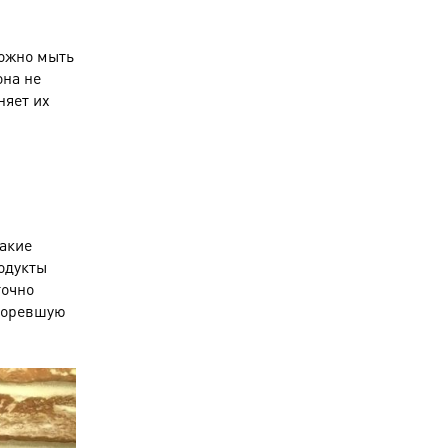
можно мыть
она не
няет их
акие
родукты
точно
игоревшую