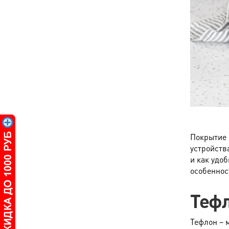
Покрытие 
устройства
и как удо
особеннос
Теф
Тефлон – 