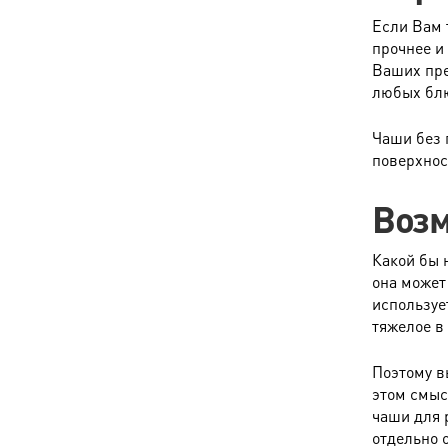
Если Вам 
прочнее и 
Ваших пре
любых бл
Чаши без 
поверхнос
Воз
Какой бы 
она может
использует
тяжелое в
Поэтому в
этом смыс
чаши для 
отдельно 