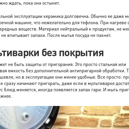
жно ждать, пока она остынет.
льной эксплуатации керамика долговечна. Обычно ее даже 
оечной машине, что нежелательно для тефлона. При нагреве 
вредных веществ. Материал нейтральный к продуктам, не ме
 не впитывает запахи. После мытья посуда не пахнет.
тиварки без покрытия
жет не быть защиты от пригорания. Это просто стальная или
ая емкость без дополнительной антипригарной обработки. Т
шевле, но в эксплуатации они менее удобные. Все просто: п
ке сразу начинают пригорать, даже если в мультиварке доста
ус блюд меняется, иногда появляется запах гари. И мыть пр
ожнее.