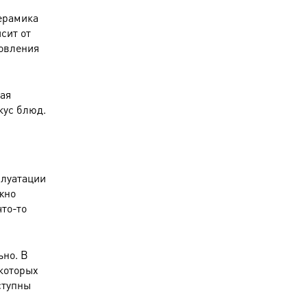
ерамика
сит от
товления
кая
кус блюд.
плуатации
жно
что-то
ьно. В
 которых
ступны