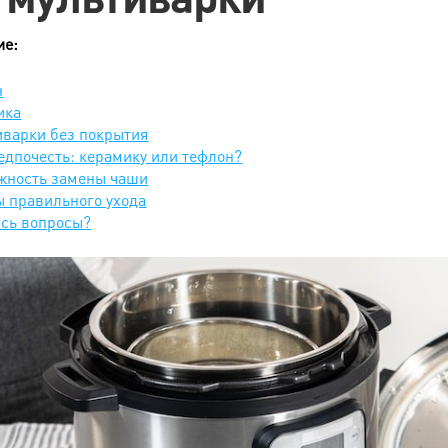
ие:
н
ика
варки без покрытия
едпочесть: керамику или тефлон?
жность замены чаши
 правильного ухода
ись вопросы?