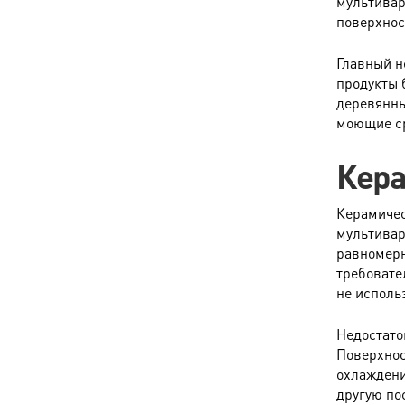
мультивар
поверхнос
Главный н
продукты 
деревянны
моющие ср
Кер
Керамичес
мультивар
равномерн
требовате
не исполь
Недостато
Поверхнос
охлаждени
другую по