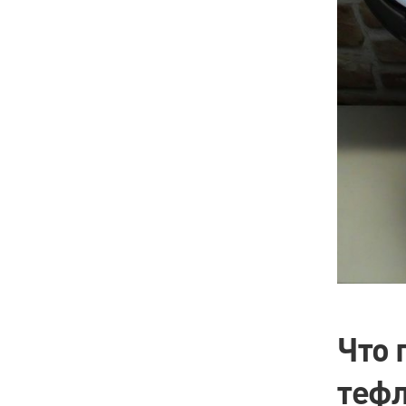
Что 
теф