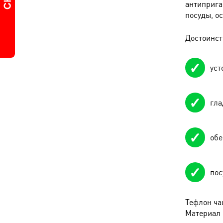
антиприга
посуды, о
Достоинст
уст
гла
обе
пос
Тефлон ча
Материал 