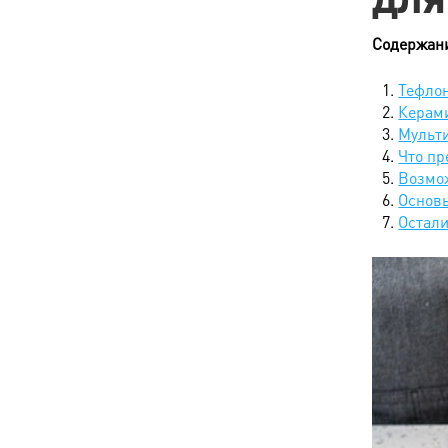
Содержан
Тефло
Керам
Мульти
Что пр
Возмо
Основы
Остал