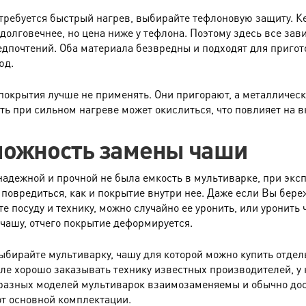
требуется быстрый нагрев, выбирайте тефлоновую защиту. К
долговечнее, но цена ниже у тефлона. Поэтому здесь все зави
дпочтений. Оба материала безвредны и подходят для приго
юд.
покрытия лучше не применять. Они пригорают, а металличес
ть при сильном нагреве может окислиться, что повлияет на в
можность замены чаши
надежной и прочной не была емкость в мультиварке, при экс
 повредиться, как и покрытие внутри нее. Даже если Вы бере
е посуду и технику, можно случайно ее уронить, или уронить 
 чашу, отчего покрытие деформируется.
ыбирайте мультиварку, чашу для которой можно купить отдел
ле хорошо заказывать технику известных производителей, у
разных моделей мультиварок взаимозаменяемы и обычно до
от основной комплектации.