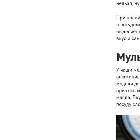
нельзя, ну
При прави
в посудом
выделяет 
вкус и сам
Муль
У чаши мо
алюминиев
модели де
при готов
масла. Вк
посуду сл