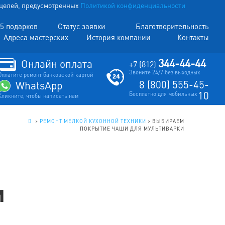
х целей, предусмотренных
Политикой конфиденциальности
5 подарков
Статус заявки
Благотворительность
Адреса мастерских
История компании
Контакты
344-44-44
Онлайн оплата
+7 (812)
Звоните 24/7 без выходных
Оплатите ремонт банковской картой
8 (800) 555-45-
WhatsApp
10
Бесплатно для мобильных
Кликните, чтобы написать нам
.
>
РЕМОНТ МЕЛКОЙ КУХОННОЙ ТЕХНИКИ
>
ВЫБИРАЕМ
ПОКРЫТИЕ ЧАШИ ДЛЯ МУЛЬТИВАРКИ
и