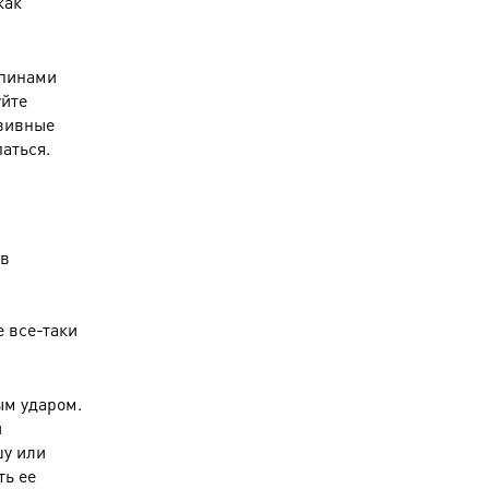
как
апинами
уйте
азивные
аться.
 в
е все-таки
ым ударом.
и
шу или
ть ее