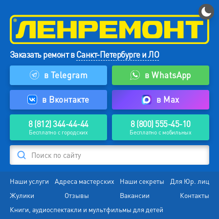
Заказать ремонт в
Санкт-Петербурге и ЛО
в Telegram
в WhatsApp
в Вконтакте
в Max
8 (812) 344-44-44
8 (800) 555-45-10
Бесплатно с городских
Бесплатно с мобильных
Поиск по сайту
Наши услуги
Адреса мастерских
Наши секреты
Для Юр. лиц
Жулики
Отзывы
Вакансии
Контакты
Книги, аудиоспектакли и мультфильмы для детей