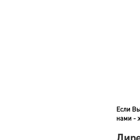
Если Вы
нами -
Дире