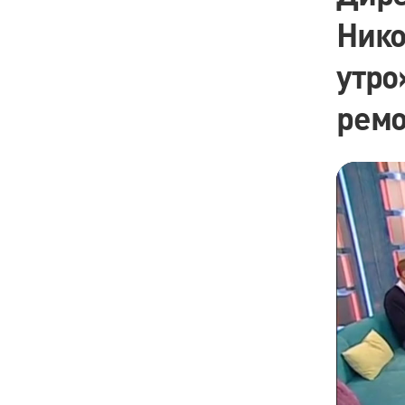
Нико
утро
ремо