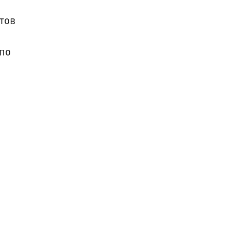
тов
 по