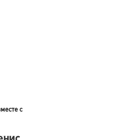
вместе с
енис