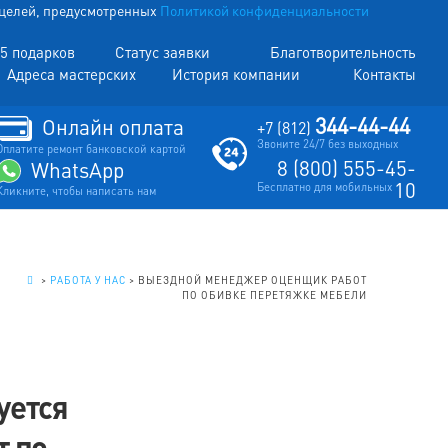
х целей, предусмотренных
Политикой конфиденциальности
5 подарков
Статус заявки
Благотворительность
Адреса мастерских
История компании
Контакты
344-44-44
Онлайн оплата
+7 (812)
Звоните 24/7 без выходных
Оплатите ремонт банковской картой
8 (800) 555-45-
WhatsApp
10
Бесплатно для мобильных
Кликните, чтобы написать нам
.
>
РАБОТА У НАС
>
ВЫЕЗДНОЙ МЕНЕДЖЕР ОЦЕНЩИК РАБОТ
ПО ОБИВКЕ ПЕРЕТЯЖКЕ МЕБЕЛИ
уется
т по