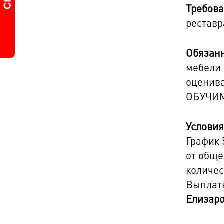
Требова
реставра
Обязанн
мебели 
оценива
ОБУЧИ
Условия
График 
от обще
количес
Выплаты
Елизар