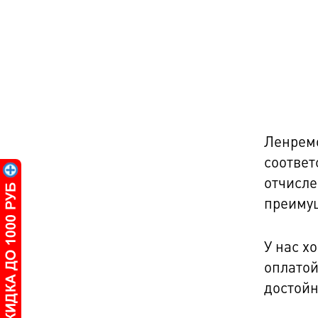
Ленремо
соответ
отчисле
преимущ
У нас х
оплатой
достойн