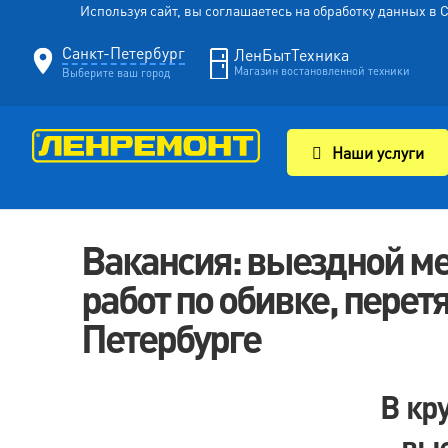
Используя сайт, вы соглашаетесь на обработку данных в
Санкт-Петербург
ЛенБытТехника
Магазин востановленной техники
Выберите ваш город
Наши услуги
Вакансия: выездной м
работ по обивке, перет
Петербурге
В кр
вые