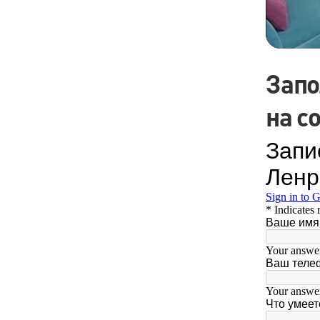
Запо
на с