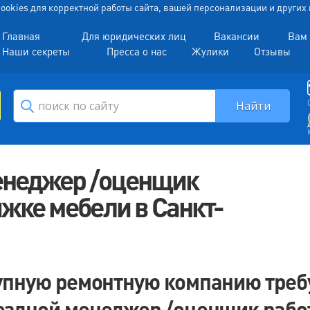
 Cookies для корректной работы сайта, вашей персонализации и други
Главная
Для юридических лиц
Вакансии
Вам 
Наши секреты
Пресса о нас
Жулики
Отзывы
енеджер /оценщик
яжке мебели в Санкт-
упную ремонтную компанию треб
здной менеджер /оценщик рабо