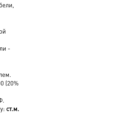
бели,
ой
ли -
лем.
00 (20%
Ф.
су:
ст.м.