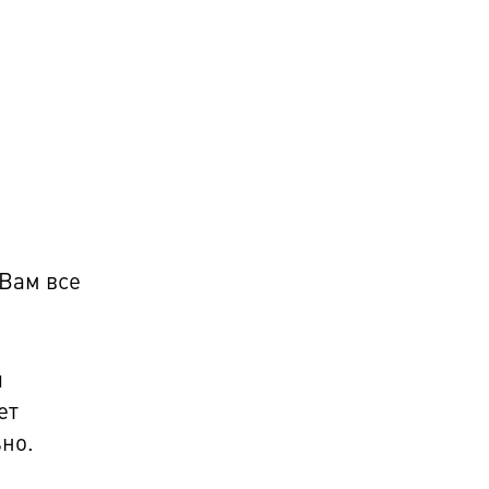
 Вам все
й
ет
но.