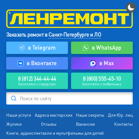
Заказать ремонт в
Санкт-Петербурге и ЛО
в Telegram
в WhatsApp
в Вконтакте
в Max
8 (812) 344-44-44
8 (800) 555-45-10
Бесплатно с городских
Бесплатно с мобильных
Поиск по сайту
Наши услуги
Адреса мастерских
Наши секреты
Для Юр. лиц
Жулики
Отзывы
Вакансии
Контакты
Книги, аудиоспектакли и мультфильмы для детей