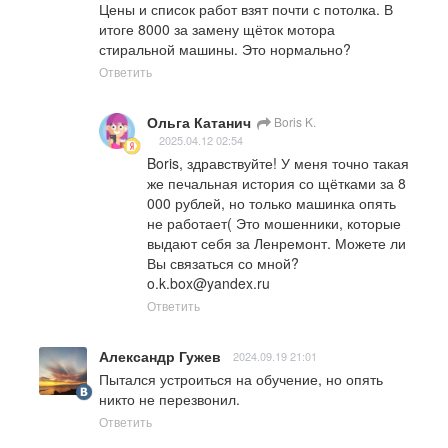
Цены и список работ взят почти с потолка. В 
итоге 8000 за замену щёток мотора 
стиральной машины. Это нормально?
Ответить
Ольга Катанич
Boris K.
2025.04.12 02:54
Boris, здравствуйте! У меня точно такая 
же печальная история со щётками за 8 
000 рублей, но только машинка опять 
не работает( Это мошенники, которые 
выдают себя за Ленремонт. Можете ли 
Вы связаться со мной? 
o.k.box@yandex.ru
Ответить
Александр Гужев
2024.09.19 21:01
Пытался устроиться на обучение, но опять 
никто не перезвонил.
Ответить