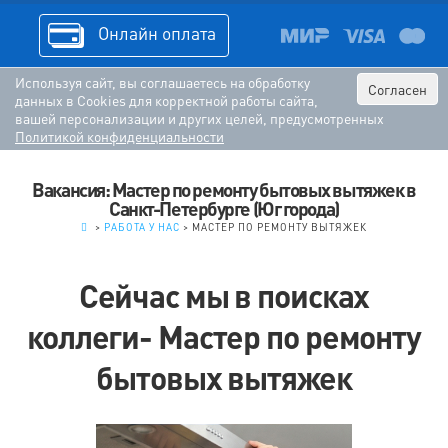
Онлайн оплата
Используя сайт, вы соглашаетесь на обработку
Согласен
данных в Cookies для корректной работы сайта,
вашей персонализации и других целей, предусмотренных
Политикой конфиденциальности
Вакансия: Мастер по ремонту бытовых вытяжек в
Санкт-Петербурге (Юг города)
.
>
РАБОТА У НАС
>
МАСТЕР ПО РЕМОНТУ ВЫТЯЖЕК
Сейчас мы в поисках
коллеги- Мастер по ремонту
бытовых вытяжек