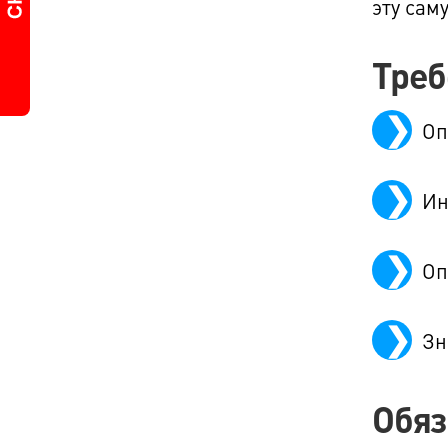
эту сам
Треб
Оп
Ин
Оп
Зн
Обяз