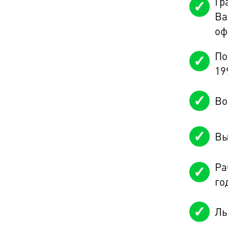
Гр
Ва
оф
По
19
Во
Вы
Ра
го
Ль