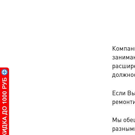
Компан
занимаю
расшире
должнос
Если Вы
ремонти
Мы обещ
разными