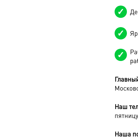
Де
Яр
Ра
ра
Главный
Московс
Наш те
пятницу
Наша п