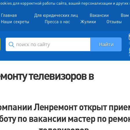
 Cookies для корректной работы сайта, вашей персонализации и други
Главная
Для юридических лиц
Вакансии
Вам 
Наши секреты
Пресса о нас
Жулики
Отзывы
емонту телевизоров в
омпании Ленремонт открыт прие
боту по вакансии мастер по ремо
телевизоров.