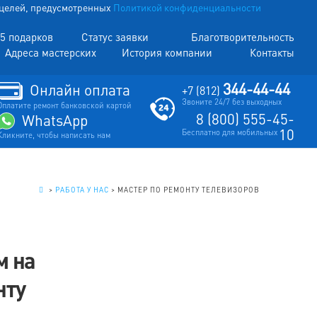
х целей, предусмотренных
Политикой конфиденциальности
5 подарков
Статус заявки
Благотворительность
Адреса мастерских
История компании
Контакты
344-44-44
Онлайн оплата
+7 (812)
Звоните 24/7 без выходных
Оплатите ремонт банковской картой
8 (800) 555-45-
WhatsApp
10
Бесплатно для мобильных
Кликните, чтобы написать нам
.
>
РАБОТА У НАС
>
МАСТЕР ПО РЕМОНТУ ТЕЛЕВИЗОРОВ
м на
нту