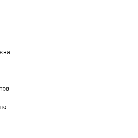
ожна
тов
 по