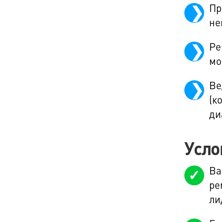
Пр
не
Ре
мо
Ве
(к
ди
Усло
Ва
ре
ли