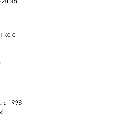
-20 на
нке с
.
 с 1998
в!