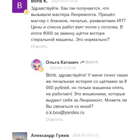
Boris K.
2025.04.01 09:33
Здравствуйте. Как так получается, что 
вызывали мастера Ленремонта. Пришёл 
мастер с бланком, печатью, реквизитами ИП? 
Цены и список работ взят почти с потолка. В 
итоге 8000 за замену щёток мотора 
стиральной машины. Это нормально?
Ответить
Ольга Катанич
Boris K.
2025.04.12 02:54
Boris, здравствуйте! У меня точно такая 
же печальная история со щётками за 8 
000 рублей, но только машинка опять 
не работает( Это мошенники, которые 
выдают себя за Ленремонт. Можете ли 
Вы связаться со мной? 
o.k.box@yandex.ru
Ответить
Александр Гужев
2024.09.19 21:01