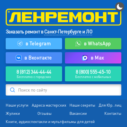
Заказать ремонт в
Санкт-Петербурге и ЛО
в Telegram
в WhatsApp
в Вконтакте
в Max
8 (812) 344-44-44
8 (800) 555-45-10
Бесплатно с городских
Бесплатно с мобильных
Поиск по сайту
Наши услуги
Адреса мастерских
Наши секреты
Для Юр. лиц
Жулики
Отзывы
Вакансии
Контакты
Книги, аудиоспектакли и мультфильмы для детей