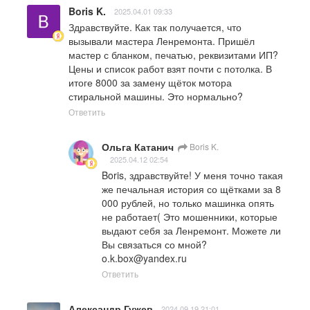
Boris K.
2025.04.01 09:33
Здравствуйте. Как так получается, что 
вызывали мастера Ленремонта. Пришёл 
мастер с бланком, печатью, реквизитами ИП? 
Цены и список работ взят почти с потолка. В 
итоге 8000 за замену щёток мотора 
стиральной машины. Это нормально?
Ответить
Ольга Катанич
Boris K.
2025.04.12 02:54
Boris, здравствуйте! У меня точно такая 
же печальная история со щётками за 8 
000 рублей, но только машинка опять 
не работает( Это мошенники, которые 
выдают себя за Ленремонт. Можете ли 
Вы связаться со мной? 
o.k.box@yandex.ru
Ответить
Александр Гужев
2024.09.19 21:01