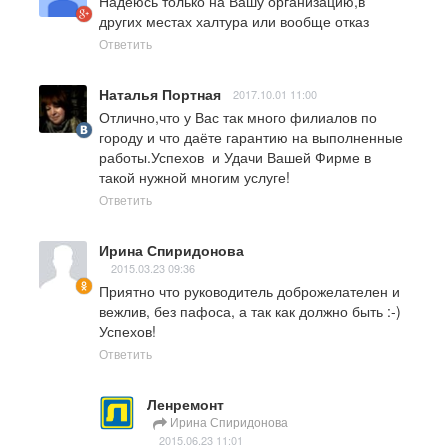
Надеюсь только на Вашу организацию,в 
других местах халтура или вообще отказ
Ответить
Наталья Портная
2017.10.01 11:00
Отлично,что у Вас так много филиалов по 
городу и что даёте гарантию на выполненные 
работы.Успехов  и Удачи Вашей Фирме в 
такой нужной многим услуге!
Ответить
Ирина Спиридонова
2015.03.23 09:36
Приятно что руководитель доброжелателен и 
вежлив, без пафоса, а так как должно быть :-) 
Успехов!
Ответить
Ленремонт
Ирина Спиридонова
2015.06.23 11:01