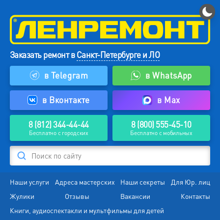
Заказать ремонт в
Санкт-Петербурге и ЛО
в Telegram
в WhatsApp
в Вконтакте
в Max
8 (812) 344-44-44
8 (800) 555-45-10
Бесплатно с городских
Бесплатно с мобильных
Поиск по сайту
Наши услуги
Адреса мастерских
Наши секреты
Для Юр. лиц
Жулики
Отзывы
Вакансии
Контакты
Книги, аудиоспектакли и мультфильмы для детей