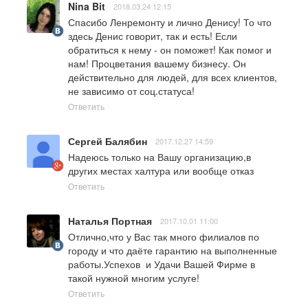
Nina Bit
2018.03.24 12:15
Спасибо Ленремонту и лично Денису! То что 
здесь Денис говорит, так и есть! Если 
обратиться к нему - он поможет! Как помог и 
нам! Процветания вашему бизнесу. Он 
действительно для людей, для всех клиентов, 
не зависимо от соц.статуса!
Ответить
Сергей Балябин
2017.12.27 14:59
Надеюсь только на Вашу организацию,в 
других местах халтура или вообще отказ
Ответить
Наталья Портная
2017.10.01 11:00
Отлично,что у Вас так много филиалов по 
городу и что даёте гарантию на выполненные 
работы.Успехов  и Удачи Вашей Фирме в 
такой нужной многим услуге!
Ответить