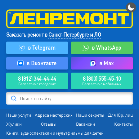
Заказать ремонт в
Санкт-Петербурге и ЛО
в Telegram
в WhatsApp
в Вконтакте
в Max
8 (812) 344-44-44
8 (800) 555-45-10
Бесплатно с городских
Бесплатно с мобильных
Поиск по сайту
Наши услуги
Адреса мастерских
Наши секреты
Для Юр. лиц
Жулики
Отзывы
Вакансии
Контакты
Книги, аудиоспектакли и мультфильмы для детей