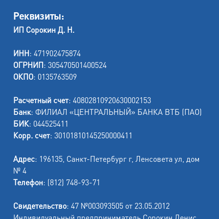
Реквизиты:
ИП Сорокин Д. Н.
ИНН
: 471902475874
ОГРНИП
: 305470501400524
ОКПО
: 0135763509
Расчетный счет
: 40802810920630002153
Банк
: ФИЛИАЛ «ЦЕНТРАЛЬНЫЙ» БАНКА ВТБ (ПАО)
БИК
: 044525411
Корр. счет
: 30101810145250000411
Адрес
: 196135, Санкт-Петербург г, Ленсовета ул, дом
№ 4
Телефон
: (812) 748-93-71
Свидетельство
: 47 №003093505 от 23.05.2012
Индивидуальный предприниматель Сорокин Денис