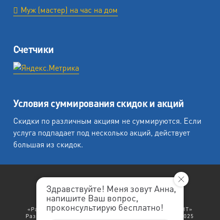
Муж (мастер) на час на дом
Счетчики
Условия суммирования скидок и акций
Скидки по различным акциям не суммируются. Если
услуга подпадает под несколько акций, действует
большая из скидок.
Здравствуйте! Меня зовут Анна,
напишите Ваш вопрос,
«Любеция - студия печати на холсте».
проконсультирую бесплатно!
«Рафаэль студия печати», «Ленремонт», «ЛЕНРЕМОНТ»
Разработка сайта: "
ЛенРеклама
". Copyright © 1998-2025