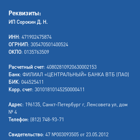
Реквизиты:
ИП Сорокин Д. Н.
ИНН
: 471902475874
ОГРНИП
: 305470501400524
ОКПО
: 0135763509
Расчетный счет
: 40802810920630002153
Банк
: ФИЛИАЛ «ЦЕНТРАЛЬНЫЙ» БАНКА ВТБ (ПАО)
БИК
: 044525411
Корр. счет
: 30101810145250000411
Адрес
: 196135, Санкт-Петербург г, Ленсовета ул, дом
№ 4
Телефон
: (812) 748-93-71
Свидетельство
: 47 №003093505 от 23.05.2012