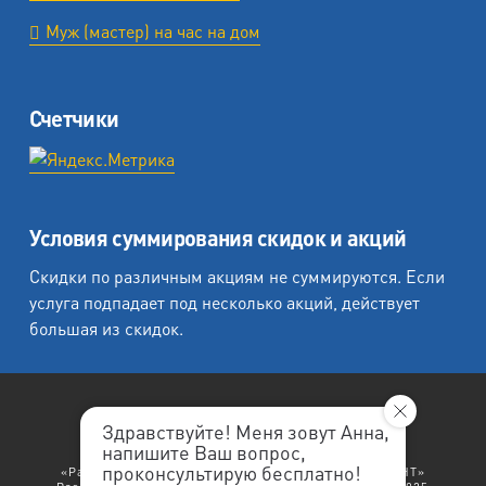
Муж (мастер) на час на дом
Счетчики
Условия суммирования скидок и акций
Скидки по различным акциям не суммируются. Если
услуга подпадает под несколько акций, действует
большая из скидок.
Здравствуйте! Меня зовут Анна,
напишите Ваш вопрос,
«Любеция - студия печати на холсте».
проконсультирую бесплатно!
«Рафаэль студия печати», «Ленремонт», «ЛЕНРЕМОНТ»