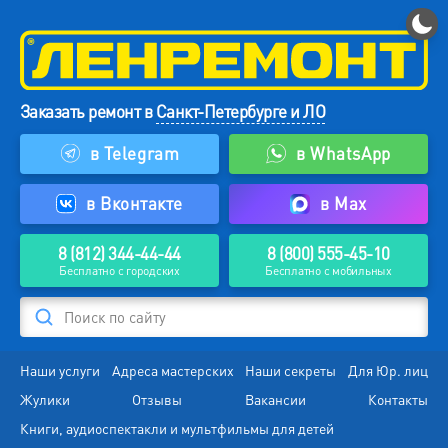
Заказать ремонт в
Санкт-Петербурге и ЛО
в Telegram
в WhatsApp
в Вконтакте
в Max
8 (812) 344-44-44
8 (800) 555-45-10
Бесплатно с городских
Бесплатно с мобильных
Поиск по сайту
Наши услуги
Адреса мастерских
Наши секреты
Для Юр. лиц
Жулики
Отзывы
Вакансии
Контакты
Книги, аудиоспектакли и мультфильмы для детей