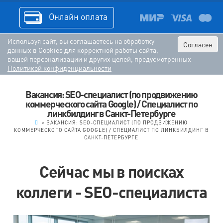
Онлайн оплата
Используя сайт, вы соглашаетесь на обработку
Согласен
данных в Cookies для корректной работы сайта,
вашей персонализации и других целей, предусмотренных
Политикой конфиденциальности
Вакансия: SEO-специалист (по продвижению
коммерческого сайта Google) / Специалист по
линкбилдинг в Санкт-Петербурге
.
>
ВАКАНСИЯ: SEO-СПЕЦИАЛИСТ (ПО ПРОДВИЖЕНИЮ
КОММЕРЧЕСКОГО САЙТА GOOGLE) / СПЕЦИАЛИСТ ПО ЛИНКБИЛДИНГ В
САНКТ-ПЕТЕРБУРГЕ
Сейчас мы в поисках
коллеги - SEO-специалиста