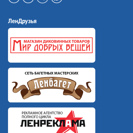
ЛенДрузья