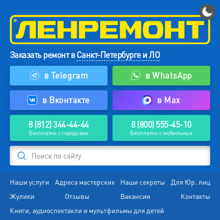
Заказать ремонт в
Санкт-Петербурге и ЛО
в Telegram
в WhatsApp
в Вконтакте
в Max
8 (812) 344-44-44
8 (800) 555-45-10
Бесплатно с городских
Бесплатно с мобильных
Поиск по сайту
Наши услуги
Адреса мастерских
Наши секреты
Для Юр. лиц
Жулики
Отзывы
Вакансии
Контакты
Книги, аудиоспектакли и мультфильмы для детей