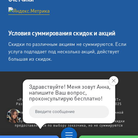
Условия суммирования скидок и акций
Скидки по различным акциям не суммируются. Если
услуга подпадает под несколько акций, действует
большая из скидок.
Здравствуйте! Меня зовут Анна,
напишите Ваш вопрос,
«Любеция - студия печати на холсте».
проконсультирую бесплатно!
«Рафаэль студия печати», «Ленремонт», «ЛЕНРЕМОНТ»
Разработка сайта: "
ЛенРеклама
". Copyright © 1998-2025
Ленремонт.
Политика конфиденциальности.
Заявленный выше текст не является договором публичной
оферты.
В случае возникновения права на несколько скидок - скидки
предоставляются по выбору заказчика, но не суммируются