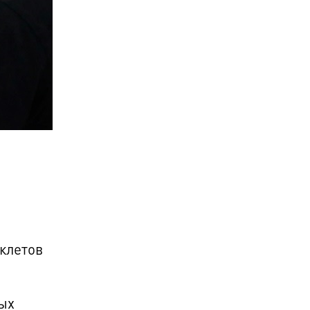
уклетов
ых