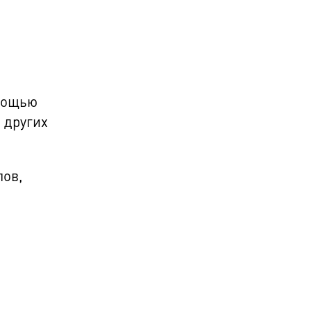
омощью
и других
лов,