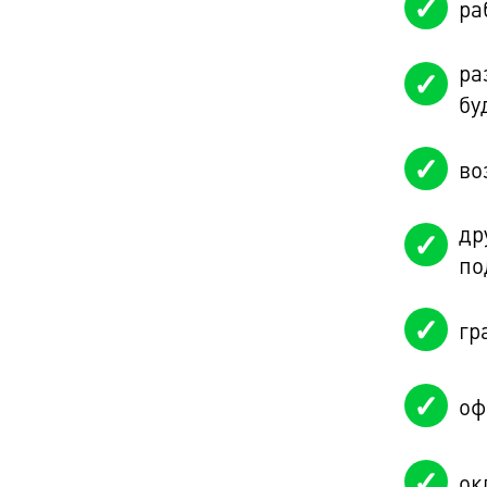
ра
ра
бу
во
др
по
гр
оф
ок