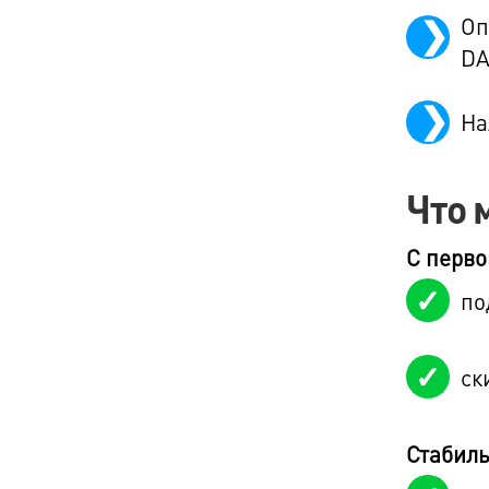
Оп
DA
На
Что 
С перво
по
ск
Стабил