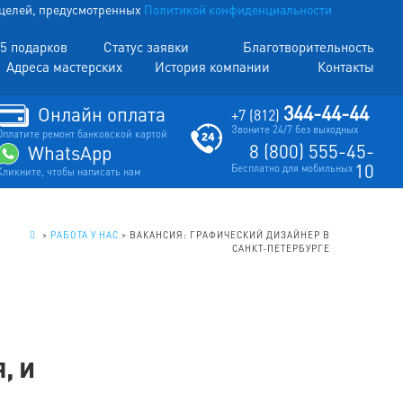
х целей, предусмотренных
Политикой конфиденциальности
5 подарков
Статус заявки
Благотворительность
Адреса мастерских
История компании
Контакты
344-44-44
Онлайн оплата
+7 (812)
Звоните 24/7 без выходных
Оплатите ремонт банковской картой
8 (800) 555-45-
WhatsApp
10
Бесплатно для мобильных
Кликните, чтобы написать нам
.
>
РАБОТА У НАС
>
ВАКАНСИЯ: ГРАФИЧЕСКИЙ ДИЗАЙНЕР В
САНКТ-ПЕТЕРБУРГЕ
, и