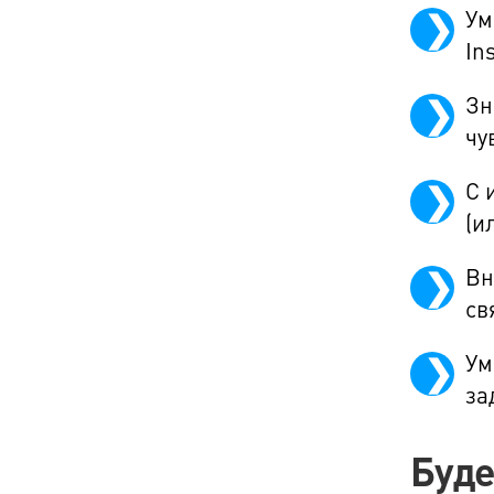
Ум
In
Зн
чу
С 
(и
Вн
св
Ум
за
Буде