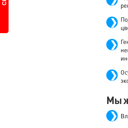
ре
По
цв
Ге
не
ин
Ос
эк
Мы ж
Вл