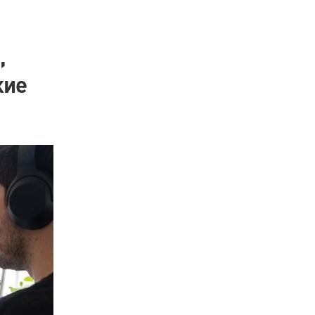
,
кие