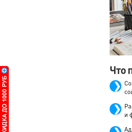
Что 
Со
со
Ра
и 
Ад