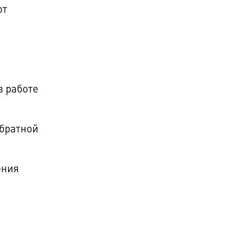
от
,
в работе
обратной
ения