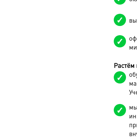
вы
оф
ми
Растём 
об
ма
Уч
мы
ин
пр
вн