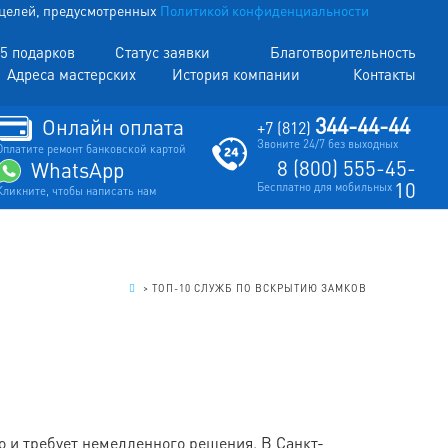
х целей, предусмотренных
Политикой конфиденциальности
5 подарков
Статус заявки
Благотворительность
Адреса мастерских
История компании
Контакты
344-44-44
Онлайн оплата
+7 (812)
Звоните 24/7 без выходных
Оплатите ремонт банковской картой
8 (800) 555-45-
WhatsApp
10
Бесплатно для мобильных
Кликните, чтобы написать нам
.
>
ТОП-10 СЛУЖБ ПО ВСКРЫТИЮ ЗАМКОВ
о и требует немедленного решения. В Санкт-