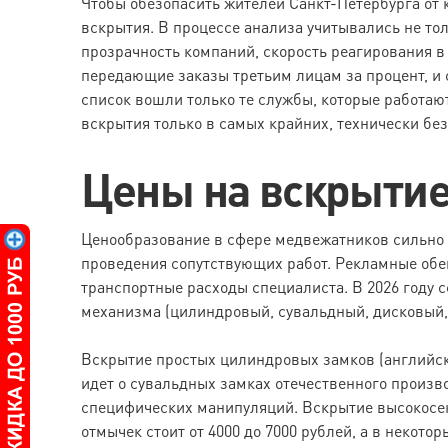
Чтобы обезопасить жителей Санкт-Петербурга от
вскрытия. В процессе анализа учитывались не то
прозрачность компаний, скорость реагирования в
передающие заказы третьим лицам за процент, и 
список вошли только те службы, которые работа
вскрытия только в самых крайних, технически бе
Цены на вскрытие 
Ценообразование в сфере медвежатников сильно з
проведения сопутствующих работ. Рекламные обещ
транспортные расходы специалиста. В 2026 году 
механизма (цилиндровый, сувальдный, дисковый,
Вскрытие простых цилиндровых замков (английски
идет о сувальдных замках отечественного произво
специфических манипуляций. Вскрытие высокосекр
отмычек стоит от 4000 до 7000 рублей, а в некот