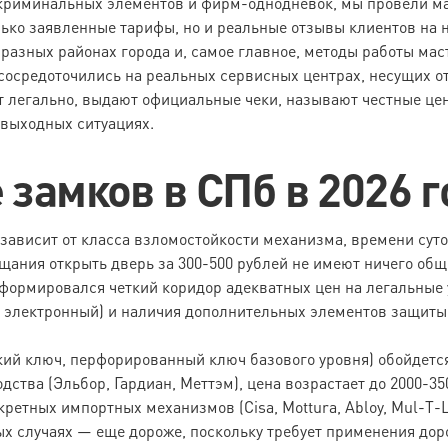
 криминальных элементов и фирм-однодневок, мы провели м
лько заявленные тарифы, но и реальные отзывы клиентов на
 разных районах города и, самое главное, методы работы мас
сосредоточились на реальных сервисных центрах, несущих от
ют легально, выдают официальные чеки, называют честные ц
звыходных ситуациях.
замков в СПб в 2026 г
ависит от класса взломостойкости механизма, времени суто
ания открыть дверь за 300-500 рублей не имеют ничего общ
сформировался четкий коридор адекватных цен на легальные 
 электронный) и наличия дополнительных элементов защиты 
й ключ, перфорированный ключ базового уровня) обойдется в
дства (Эльбор, Гардиан, Меттэм), цена возрастает до 2000-35
етных импортных механизмов (Cisa, Mottura, Abloy, Mul-T-L
орых случаях — еще дороже, поскольку требует применения д