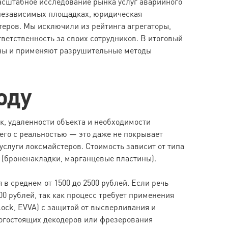
асштабное исследование рынка услуг аварийного
 независимых площадках, юридическая
теров. Мы исключили из рейтинга агрегаторы,
ветственность за своих сотрудников. В итоговый
ены и применяют разрушительные методы
оду
к, удаленности объекта и необходимости
его с реальностью — это даже не покрывает
услуги локсмайстеров. Стоимость зависит от типа
(броненакладки, марганцевые пластины).
 среднем от 1500 до 2500 рублей. Если речь
00 рублей, так как процесс требует применения
ock, EVVA) с защитой от высверливания и
орогостоящих декодеров или фрезерования