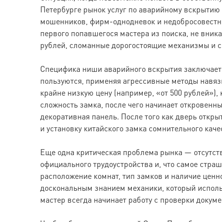
Петербурге рынок услуг по аварийному вскрытию
мошенников, фирм-однодневок и недобросовестны
первого попавшегося мастера из поиска, не вник
рублей, сломанные дорогостоящие механизмы и с
Специфика ниши аварийного вскрытия заключаетс
пользуются, применяя агрессивные методы навязы
крайне низкую цену (например, «от 500 рублей»),
сложность замка, после чего начинает откровен
декоративная панель. После того как дверь откр
и установку китайского замка сомнительного каче
Еще одна критическая проблема рынка — отсутст
официального трудоустройства и, что самое страш
расположение комнат, тип замков и наличие ценн
доскональным знанием механики, который использ
мастер всегда начинает работу с проверки докуме