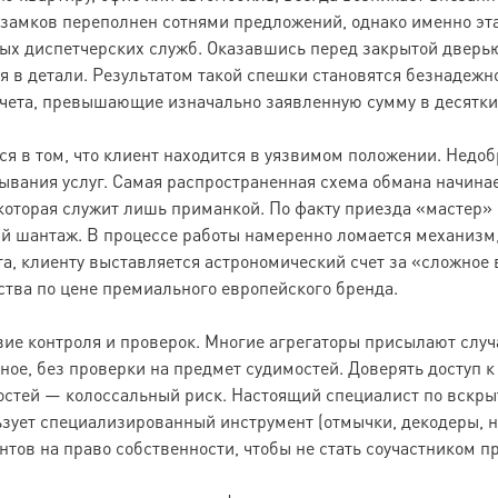
 замков переполнен сотнями предложений, однако именно эта
х диспетчерских служб. Оказавшись перед закрытой дверью,
ая в детали. Результатом такой спешки становятся безнадеж
чета, превышающие изначально заявленную сумму в десятки
я в том, что клиент находится в уязвимом положении. Недо
вания услуг. Самая распространенная схема обмана начинае
 которая служит лишь приманкой. По факту приезда «мастер»
ный шантаж. В процессе работы намеренно ломается механиз
ыта, клиенту выставляется астрономический счет за «сложно
ства по цене премиального европейского бренда.
вие контроля и проверок. Многие агрегаторы присылают случ
ное, без проверки на предмет судимостей. Доверять доступ 
остей — колоссальный риск. Настоящий специалист по вскры
ует специализированный инструмент (отмычки, декодеры, на
нтов на право собственности, чтобы не стать соучастником п