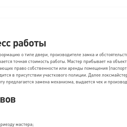
есс работы
ормацию о типе двери, производителе замка и обстоятельст
вается точная стоимость работы. Мастер прибывает на объект
ающих право собственности или аренды помещения (паспорт с
дится в присутствии участкового полиции. Далее локсмайсте
ту предлагается замена механизма, выдается чек и производи
ывов
приезду мастера;