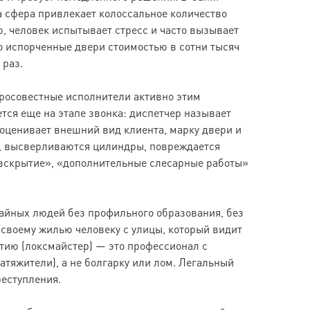
 сфера привлекает колоссальное количество
 человек испытывает стресс и часто вызывает
но испорченные двери стоимостью в сотни тысяч
 раз.
бросовестные исполнители активно этим
тся еще на этапе звонка: диспетчер называет
 оценивает внешний вид клиента, марку двери и
м, высверливаются цилиндры, повреждается
е вскрытие», «дополнительные слесарные работы»
айных людей без профильного образования, без
к своему жилью человеку с улицы, который видит
тию (локсмайстер) — это профессионал с
тяжители), а не болгарку или лом. Легальный
реступления.