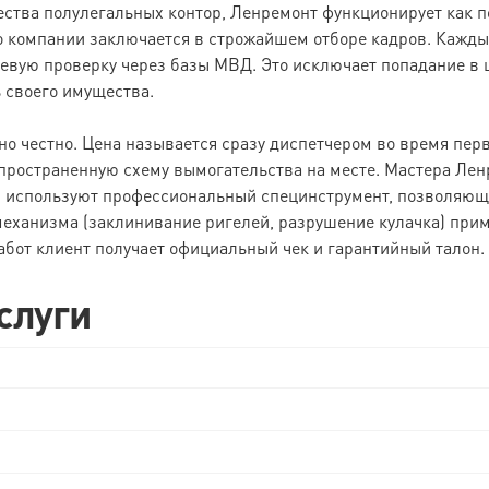
ожества полулегальных контор, Ленремонт функционирует как 
 компании заключается в строжайшем отборе кадров. Кажды
невую проверку через базы МВД. Это исключает попадание в
 своего имущества.
 честно. Цена называется сразу диспетчером во время первог
спространенную схему вымогательства на месте. Мастера Ле
и используют профессиональный специнструмент, позволяющ
механизма (заклинивание ригелей, разрушение кулачка) прим
абот клиент получает официальный чек и гарантийный талон.
слуги