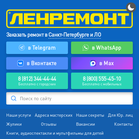
Заказать ремонт в
Санкт-Петербурге и ЛО
в Telegram
в WhatsApp
в Вконтакте
в Max
8 (812) 344-44-44
8 (800) 555-45-10
Бесплатно с городских
Бесплатно с мобильных
Поиск по сайту
Наши услуги
Адреса мастерских
Наши секреты
Для Юр. лиц
Жулики
Отзывы
Вакансии
Контакты
Книги, аудиоспектакли и мультфильмы для детей