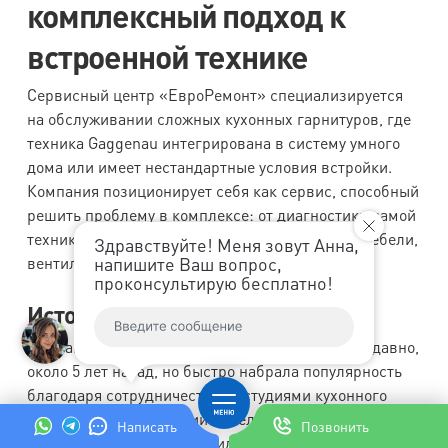
комплексный подход к
встроенной технике
Сервисный центр «ЕвроРемонт» специализируется
на обслуживании сложных кухонных гарнитуров, где
техника Gaggenau интегрирована в систему умного
дома или имеет нестандартные условия встройки.
Компания позиционирует себя как сервис, способный
решить проблему в комплексе: от диагностики самой
техники до ремонта прилегающих элементов мебели,
Здравствуйте! Меня зовут Анна,
напишите Ваш вопрос,
вентиляции или электропроводки.
проконсультирую бесплатно!
История и масштаб компании
Компания появилась на рынке относительно недавно,
около 5 лет назад, но быстро набрала популярность
благодаря сотрудничеству со студиями кухонного
дизайна. Штат компании невелик, но каждый
Написать
Позвонить
сотрудник является мультидисциплинарным