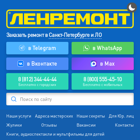
Заказать ремонт в
Санкт-Петербурге и ЛО
в Telegram
в WhatsApp
в Вконтакте
в Max
8 (812) 344-44-44
8 (800) 555-45-10
Бесплатно с городских
Бесплатно с мобильных
Поиск по сайту
Наши услуги
Адреса мастерских
Наши секреты
Для Юр. лиц
Жулики
Отзывы
Вакансии
Контакты
Книги, аудиоспектакли и мультфильмы для детей