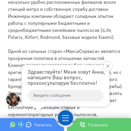
несколько удобно расположенных филиалов возле
станций метро и собственную службу доставки.
Инженеры компании обладают солидным опытом
работы с популярными бюджетными и
среднебюджетными линейками пылесосов (iLife,
Polaris, Kitfort, Redmond, базовые модели Xiaomi).
Одной из сильных сторон «МаксиСервиса» является
прозрачная политика в отношении запчастей.
Клиенту всегда предлагают выбор: установить
Здравствуйте! Меня зовут Анна,
оригинальную деталь от производителя (дороже, но с
напишите Ваш вопрос,
гарантией) или качественный аналог проверенного
проконсультирую бесплатно!
бренда (дешевле, но с чуть меньшим сроком службы).
Это позволяет владельцу устройства гибко управлять
бюджетом ремонта. Кроме того, сервис предлагает
бесплатную утилизацию старых и
неремонтопригодных роботов-пылесосов,
предоставляя взамен скидку на ремонт другой
Написать
Позвонить
техники.