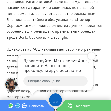
с заводов-изготовителей. Если ваша мультиварка
находится на гарантии и сломалась не по вашей
вине, ремонт здесь будет абсолютно бесплатным.
Для постгарантийного обслуживания «Пионер-
Сервис» также является одним из лучших вариантов,
особенно если речь идет о премиальных брендах
вроде Bork, Cuckoo или DeLonghi.
Однако статус АСЦ накладывает строгие ограничения
на методы работы. Авторизованные центры редко
Здравствуйте! Меня зовут Анна,
занимаются компонентным ремонтом (перепайкой
напишите Ваш вопрос,
деталей на плате). По регламенту производителя,
проконсультирую бесплатно!
если выходит из строя плата управления, она
меняется целиком. Это гарантирует 100%
работоспособность, но делает ремонт значительно
дороже по сравнению с неавторизованными
мастерскими.
Написать
Позвонить
Цены на услуги Пионер-Сервис