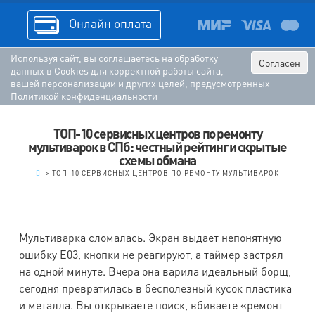
Онлайн оплата
Используя сайт, вы соглашаетесь на обработку
Согласен
данных в Cookies для корректной работы сайта,
вашей персонализации и других целей, предусмотренных
Политикой конфиденциальности
ТОП-10 сервисных центров по ремонту
мультиварок в СПб: честный рейтинг и скрытые
схемы обмана
.
>
ТОП-10 СЕРВИСНЫХ ЦЕНТРОВ ПО РЕМОНТУ МУЛЬТИВАРОК
Мультиварка сломалась. Экран выдает непонятную
ошибку E03, кнопки не реагируют, а таймер застрял
на одной минуте. Вчера она варила идеальный борщ,
сегодня превратилась в бесполезный кусок пластика
и металла. Вы открываете поиск, вбиваете «ремонт