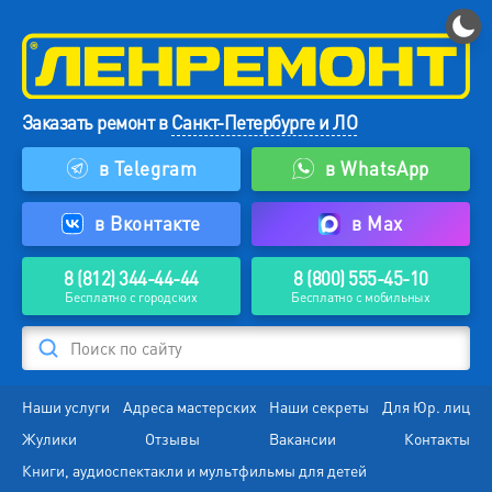
Заказать ремонт в
Санкт-Петербурге и ЛО
в Telegram
в WhatsApp
в Вконтакте
в Max
8 (812) 344-44-44
8 (800) 555-45-10
Бесплатно с городских
Бесплатно с мобильных
Поиск по сайту
Наши услуги
Адреса мастерских
Наши секреты
Для Юр. лиц
Жулики
Отзывы
Вакансии
Контакты
Книги, аудиоспектакли и мультфильмы для детей