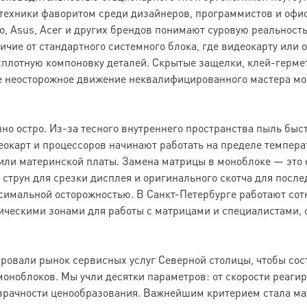
техники фаворитом среди дизайнеров, программистов и офис
vo, Asus, Acer и других брендов понимают суровую реальност
ичие от стандартного системного блока, где видеокарту или
хплотную компоновку деталей. Скрытые защелки, клей-герме
 неосторожное движение неквалифицированного мастера мож
но остро. Из-за тесного внутреннего пространства пыль быс
еокарт и процессоров начинают работать на пределе темпера
а или материнской платы. Замена матрицы в моноблоке — это
струн для срезки дисплея и оригинального скотча для посл
ксимальной осторожностью. В Санкт-Петербурге работают сот
ическими зонами для работы с матрицами и специалистами,
овали рынок сервисных услуг Северной столицы, чтобы сост
оноблоков. Мы учли десятки параметров: от скорости реагир
озрачности ценообразования. Важнейшим критерием стала ма