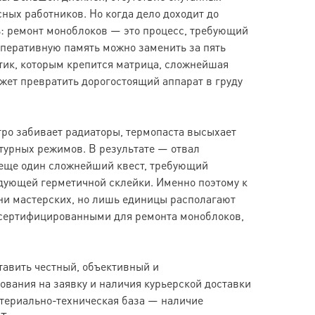
ных работников. Но когда дело доходит до
ь: ремонт моноблоков — это процесс, требующий
 оперативную память можно заменить за пять
тик, которым крепится матрица, сложнейшая
ет превратить дорогостоящий аппарат в груду
тро забивает радиаторы, термопаста высыхает
турных режимов. В результате — отвал
 еще один сложнейший квест, требующий
едующей герметичной склейки. Именно поэтому к
ни мастерских, но лишь единицы располагают
 сертифицированными для ремонта моноблоков,
авить честный, объективный и
ования на заявку и наличия курьерской доставки
териально-техническая база — наличие