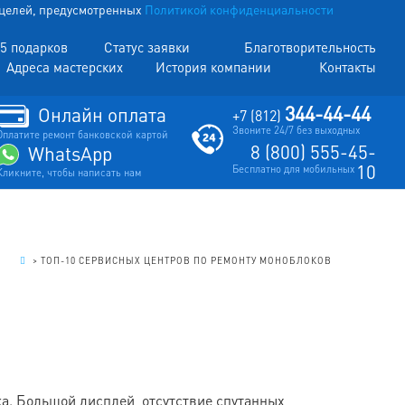
х целей, предусмотренных
Политикой конфиденциальности
5 подарков
Статус заявки
Благотворительность
Адреса мастерских
История компании
Контакты
344-44-44
Онлайн оплата
+7 (812)
Звоните 24/7 без выходных
Оплатите ремонт банковской картой
8 (800) 555-45-
WhatsApp
10
Бесплатно для мобильных
Кликните, чтобы написать нам
.
>
ТОП-10 СЕРВИСНЫХ ЦЕНТРОВ ПО РЕМОНТУ МОНОБЛОКОВ
. Большой дисплей, отсутствие спутанных