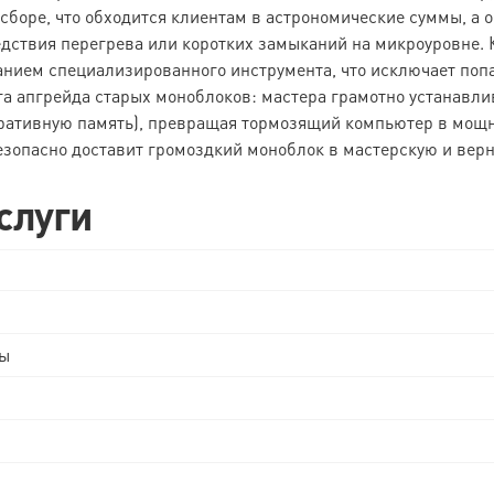
сборе, что обходится клиентам в астрономические суммы, а 
дствия перегрева или коротких замыканий на микроуровне. К
анием специализированного инструмента, что исключает поп
га апгрейда старых моноблоков: мастера грамотно устанавл
ративную память), превращая тормозящий компьютер в мощн
езопасно доставит громоздкий моноблок в мастерскую и верне
слуги
ты