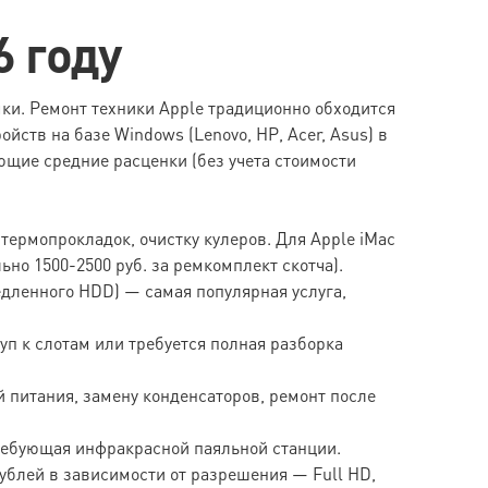
6 году
мки. Ремонт техники Apple традиционно обходится
ств на базе Windows (Lenovo, HP, Acer, Asus) в
ющие средние расценки (без учета стоимости
 термопрокладок, очистку кулеров. Для Apple iMac
но 1500-2500 руб. за ремкомплект скотча).
едленного HDD) — самая популярная услуга,
туп к слотам или требуется полная разборка
й питания, замену конденсаторов, ремонт после
требующая инфракрасной паяльной станции.
 рублей в зависимости от разрешения — Full HD,