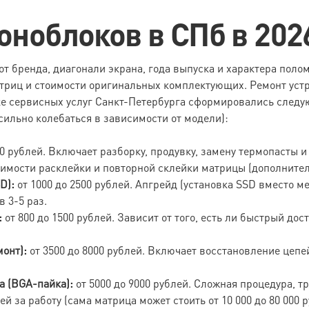
ноблоков в СПб в 202
т бренда, диагонали экрана, года выпуска и характера поло
риц и стоимости оригинальных комплектующих. Ремонт устрой
нке сервисных услуг Санкт-Петербурга сформировались следу
 сильно колебаться в зависимости от модели):
00 рублей. Включает разборку, продувку, замену термопасты и
димости расклейки и повторной склейки матрицы (дополнитель
D):
от 1000 до 2500 рублей. Апгрейд (установка SSD вместо м
 3-5 раз.
:
от 800 до 1500 рублей. Зависит от того, есть ли быстрый дос
онт):
от 3500 до 8000 рублей. Включает восстановление цепе
а (BGA-пайка):
от 5000 до 9000 рублей. Сложная процедура, 
лей за работу (сама матрица может стоить от 10 000 до 80 000