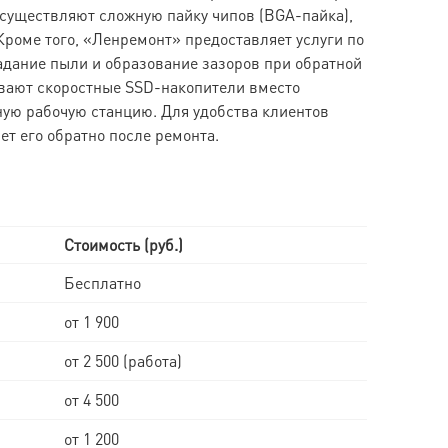
осуществляют сложную пайку чипов (BGA-пайка),
роме того, «Ленремонт» предоставляет услуги по
адание пыли и образование зазоров при обратной
ивают скоростные SSD-накопители вместо
ую рабочую станцию. Для удобства клиентов
т его обратно после ремонта.
Стоимость (руб.)
Бесплатно
от 1 900
от 2 500 (работа)
от 4 500
от 1 200