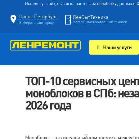
Используя сайт, вы соглашаетесь на обработку данных в
Санкт-Петербург
ЛенБытТехника
Магазин востановленной техники
Выберите ваш город
Наши услуги
ТОП-10 сервисных цент
моноблоков в СПб: нез
2026 года
Моноблок — это идеальный компромисс между про