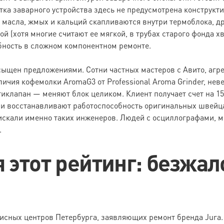
ка заварного устройства здесь не предусмотрена конструкти
масла, жмых и кальций скапливаются внутри термоблока, др
ой (хотя многие считают ее мягкой, в трубах старого фонда х
бность в сложном компонентном ремонте.
ыщен предложениями. Сотни частных мастеров с Авито, агре
личия кофемолки AromaG3 от Professional Aroma Grinder, не
иклапан — меняют блок целиком. Клиент получает счет на 1
и восстанавливают работоспособность оригинальных швейца
искали именно таких инженеров. Людей с осциллографами,
.
 этот рейтинг: безжал
висных центров Петербурга, заявляющих ремонт бренда Jura. 