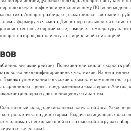
без потери индивидуального подхода. Аппарат поступает в п
нер подключает кофемашину к сервисному ПО (если модель п
иагностика. Аппарат разбирают, осматривают состояние труб
облемы формируется смета. Диспетчер связывается с клиент
прогоняет тестовые порции кофе, замеряет температуру напи
 Аппарат возвращают клиенту с официальной квитанцией.
ывов
ильно высокий рейтинг. Пользователи хвалят скорость рабо
ательства неквалифицированных частников. Из негативных
 Бывают упоминания о высокой стоимости компонентного ре
асто сравнивают цены с предложениями «мастеров с Авито», 
микроконтроллеры и дает полноценную гарантию.
 Собственный склад оригинальных запчастей Jura. Узкоспе
контроль качества директором. Выдача официальных кассов
жет занимать несколько дней из-за высокой загрузки лабор
сируется качеством).