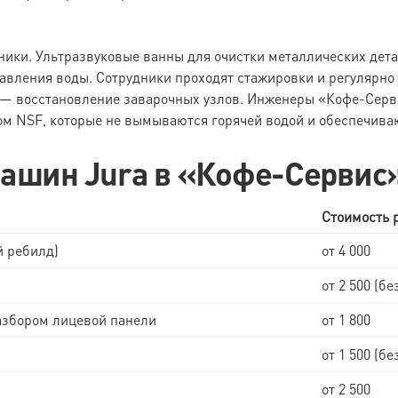
ники. Ультразвуковые ванны для очистки металлических дет
авления воды. Сотрудники проходят стажировки и регулярно
 — восстановление заварочных узлов. Инженеры «Кофе-Серви
м NSF, которые не вымываются горячей водой и обеспечива
ашин Jura в «Кофе-Сервис
Стоимость р
й ребилд)
от 4 000
от 2 500 (бе
разбором лицевой панели
от 1 800
от 1 500 (бе
от 2 500