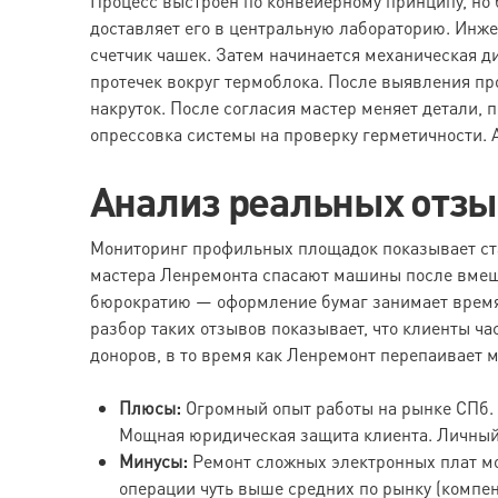
Процесс выстроен по конвейерному принципу, но 
доставляет его в центральную лабораторию. Инже
счетчик чашек. Затем начинается механическая д
протечек вокруг термоблока. После выявления пр
накруток. После согласия мастер меняет детали, 
опрессовка системы на проверку герметичности.
Анализ реальных отз
Мониторинг профильных площадок показывает стаб
мастера Ленремонта спасают машины после вмеш
бюрократию — оформление бумаг занимает время.
разбор таких отзывов показывает, что клиенты ч
доноров, в то время как Ленремонт перепаивает 
Плюсы:
Огромный опыт работы на рынке СПб.
Мощная юридическая защита клиента. Личный 
Минусы:
Ремонт сложных электронных плат мо
операции чуть выше средних по рынку (компен