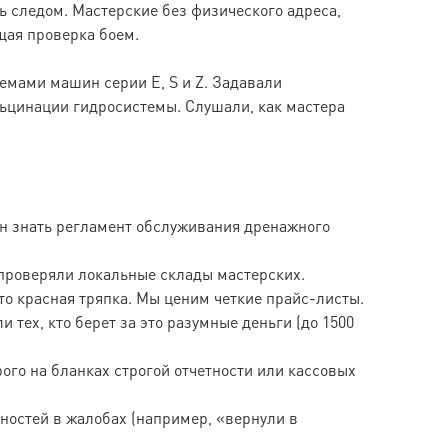
 следом. Мастерские без физического адреса,
щая проверка боем.
емами машин серии E, S и Z. Задавали
льцинации гидросистемы. Слушали, как мастера
ан знать регламент обслуживания дренажного
проверяли локальные склады мастерских.
то красная тряпка. Мы ценим четкие прайс-листы.
 тех, кто берет за это разумные деньги (до 1500
го на бланках строгой отчетности или кассовых
ностей в жалобах (например, «вернули в