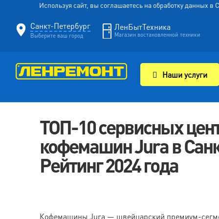
Используя сайт, вы соглашаетесь на обработку данных в
Санкт-Петербург
ЛенБытТехника
Магазин востановленной техники
Выберите ваш город
Наши услуги
ТОП-10 сервисных цент
кофемашин Jura в Санк
Рейтинг 2024 года
Кофемашины Jura — швейцарский премиум-сегмент