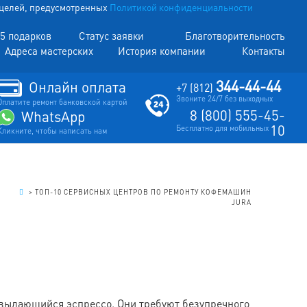
х целей, предусмотренных
Политикой конфиденциальности
5 подарков
Статус заявки
Благотворительность
Адреса мастерских
История компании
Контакты
344-44-44
Онлайн оплата
+7 (812)
Звоните 24/7 без выходных
Оплатите ремонт банковской картой
8 (800) 555-45-
WhatsApp
10
Бесплатно для мобильных
Кликните, чтобы написать нам
.
>
ТОП-10 СЕРВИСНЫХ ЦЕНТРОВ ПО РЕМОНТУ КОФЕМАШИН
JURA
 выдающийся эспрессо. Они требуют безупречного