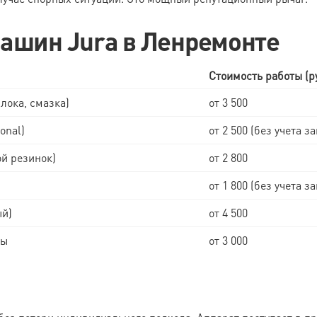
ашин Jura в Ленремонте
Стоимость работы (ру
лока, смазка)
от 3 500
onal)
от 2 500 (без учета з
й резинок)
от 2 800
от 1 800 (без учета з
ый)
от 4 500
мы
от 3 000