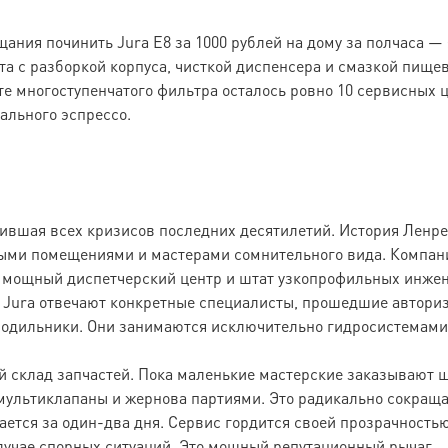
щания починить Jura E8 за 1000 рублей на дому за полчаса 
а с разборкой корпуса, чисткой диспенсера и смазкой пище
те многоступенчатого фильтра осталось ровно 10 сервисных ц
ального эспрессо.
вшая всех кризисов последних десятилетий. История Ленремо
ыми помещениями и мастерами сомнительного вида. Компания
у, мощный диспетчерский центр и штат узкопрофильных инже
н Jura отвечают конкретные специалисты, прошедшие автор
лодильники. Они занимаются исключительно гидросистемами
 склад запчастей. Пока маленькие мастерские заказывают 
мультиклапаны и жернова партиями. Это радикально сокращает
ается за один-два дня. Сервис гордится своей прозрачность
случае спорных ситуаций. Это мощный репутационный рычаг.