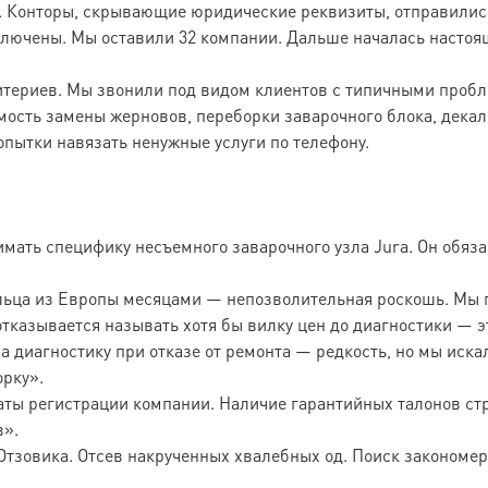
. Конторы, скрывающие юридические реквизиты, отправились
ключены. Мы оставили 32 компании. Дальше началась настоя
итериев. Мы звонили под видом клиентов с типичными пробл
мость замены жерновов, переборки заварочного блока, дека
пытки навязать ненужные услуги по телефону.
мать специфику несъемного заварочного узла Jura. Он обяз
ьца из Европы месяцами — непозволительная роскошь. Мы 
тказывается называть хотя бы вилку цен до диагностики — э
а диагностику при отказе от ремонта — редкость, но мы искали
орку».
ты регистрации компании. Наличие гарантийных талонов стро
в».
Отзовика. Отсев накрученных хвалебных од. Поиск закономер