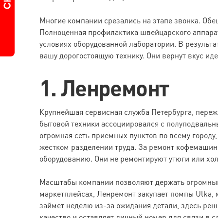
Многие компании срезались на этапе звонка. Обе
Полноценная профилактика швейцарского аппарат
условиях оборудованной лаборатории. В результа
вашу дорогостоящую технику. Они вернут вкус иде
1. Ленремонт
Крупнейшая сервисная служба Петербурга, пережи
бытовой техники ассоциировался с полуподвальн
огромная сеть приемных пунктов по всему город
жестком разделении труда. За ремонт кофемаши
оборудованию. Они не ремонтируют утюги или хо
Масштабы компании позволяют держать огромный
маркетплейсах, Ленремонт закупает помпы Ulka, 
займет неделю из-за ожидания детали, здесь реш
качество и оставляет личный номер для связи в 