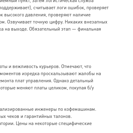
риемный пункт, затем логистическая служба
оддерживает), считывает логи ошибок, проверяет
ок высокого давления, проверяют наличие
ом. Озвучивает точную цифру. Никаких внезапных
тка на выходе. Обязательный этап — финальная
ты и вежливость курьеров. Отмечают, что
 моментов изредка проскальзывают жалобы на
монта плат управления. Однако детальный
которые меняют платы целиком, покупая б/у
циализированные инженеры по кофемашинам.
ых чеков и гарантийных талонов.
атории. Цены на некоторые специфические