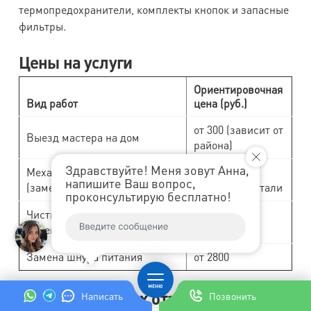
термопредохранители, комплекты кнопок и запасные
фильтры.
Цены на услуги
Ориентировочная
Вид работ
цена (руб.)
от 300 (зависит от
Выезд мастера на дом
района)
Здравствуйте! Меня зовут Анна,
Механический ремонт
от 2000 +
напишите Ваш вопрос,
(замена кнопок, корпуса)
стоимость детали
проконсультирую бесплатно!
Чистка турбины на дому у
от 2500
клиента
Замена шнура питания
от 2800
Анализ реальных отзывов клиентов
Написать
Позвонить