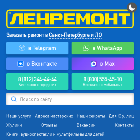
Заказать ремонт в
Санкт-Петербурге и ЛО
в Telegram
в WhatsApp
в Вконтакте
в Max
8 (812) 344-44-44
8 (800) 555-45-10
Бесплатно с городских
Бесплатно с мобильных
Поиск по сайту
Наши услуги
Адреса мастерских
Наши секреты
Для Юр. лиц
Жулики
Отзывы
Вакансии
Контакты
Книги, аудиоспектакли и мультфильмы для детей