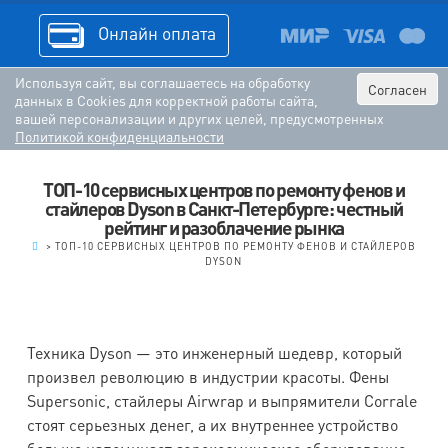
Онлайн оплата
Используя сайт, вы соглашаетесь на обработку
Согласен
данных в Cookies для корректной работы сайта,
вашей персонализации и других целей, предусмотренных
Политикой конфиденциальности
ТОП-10 сервисных центров по ремонту фенов и
стайлеров Dyson в Санкт-Петербурге: честный
рейтинг и разоблачение рынка
.
>
ТОП-10 СЕРВИСНЫХ ЦЕНТРОВ ПО РЕМОНТУ ФЕНОВ И СТАЙЛЕРОВ
DYSON
Техника Dyson — это инженерный шедевр, который
произвел революцию в индустрии красоты. Фены
Supersonic, стайлеры Airwrap и выпрямители Corrale
стоят серьезных денег, а их внутреннее устройство