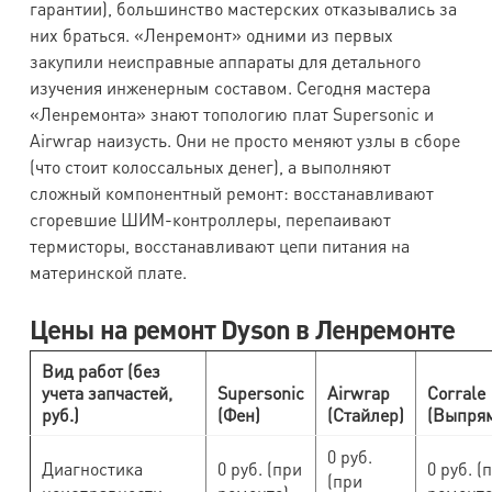
гарантии), большинство мастерских отказывались за
них браться. «Ленремонт» одними из первых
закупили неисправные аппараты для детального
изучения инженерным составом. Сегодня мастера
«Ленремонта» знают топологию плат Supersonic и
Airwrap наизусть. Они не просто меняют узлы в сборе
(что стоит колоссальных денег), а выполняют
сложный компонентный ремонт: восстанавливают
сгоревшие ШИМ-контроллеры, перепаивают
термисторы, восстанавливают цепи питания на
материнской плате.
Цены на ремонт Dyson в Ленремонте
Вид работ (без
учета запчастей,
Supersonic
Airwrap
Corrale
руб.)
(Фен)
(Стайлер)
(Выпря
0 руб.
Диагностика
0 руб. (при
0 руб. (
(при