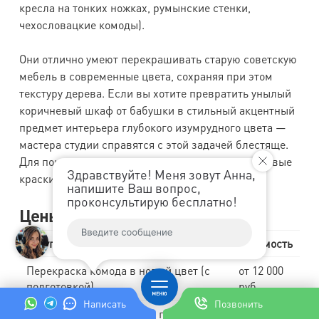
кресла на тонких ножках, румынские стенки,
чехословацкие комоды).
Они отлично умеют перекрашивать старую советскую
мебель в современные цвета, сохраняя при этом
текстуру дерева. Если вы хотите превратить унылый
коричневый шкаф от бабушки в стильный акцентный
предмет интерьера глубокого изумрудного цвета —
мастера студии справятся с этой задачей блестяще.
Для покраски они используют экологичные меловые
Здравствуйте! Меня зовут Анна,
краски и полиуретановые эмали Renner.
напишите Ваш вопрос,
проконсультирую бесплатно!
Цены на услуги (Антик-Мастер)
Услуга
Стоимость
Перекраска комода в новый цвет (с
от 12 000
подготовкой)
руб.
Написать
Позвонить
Реставрация кресла 60-х годов
от 15 000