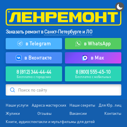
Заказать ремонт в
Санкт-Петербурге и ЛО
в Telegram
в WhatsApp
в Вконтакте
в Max
8 (812) 344-44-44
8 (800) 555-45-10
Бесплатно с городских
Бесплатно с мобильных
Поиск по сайту
Наши услуги
Адреса мастерских
Наши секреты
Для Юр. лиц
Жулики
Отзывы
Вакансии
Контакты
Книги, аудиоспектакли и мультфильмы для детей