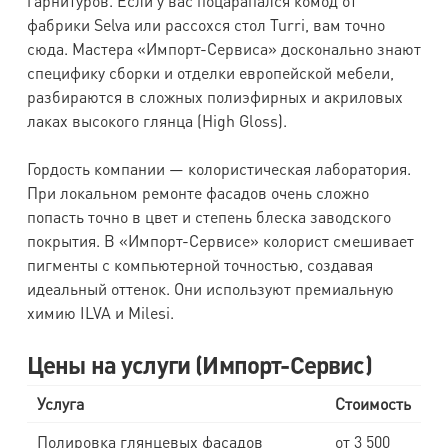
гарнитуров. Если у вас поцарапался комод от
фабрики Selva или рассохся стол Turri, вам точно
сюда. Мастера «Импорт-Сервиса» досконально знают
специфику сборки и отделки европейской мебели,
разбираются в сложных полиэфирных и акриловых
лаках высокого глянца (High Gloss).
Гордость компании — колористическая лаборатория.
При локальном ремонте фасадов очень сложно
попасть точно в цвет и степень блеска заводского
покрытия. В «Импорт-Сервисе» колорист смешивает
пигменты с компьютерной точностью, создавая
идеальный оттенок. Они используют премиальную
химию ILVA и Milesi.
Цены на услуги (Импорт-Сервис)
Услуга
Стоимость
Полировка глянцевых фасадов
от 3 500