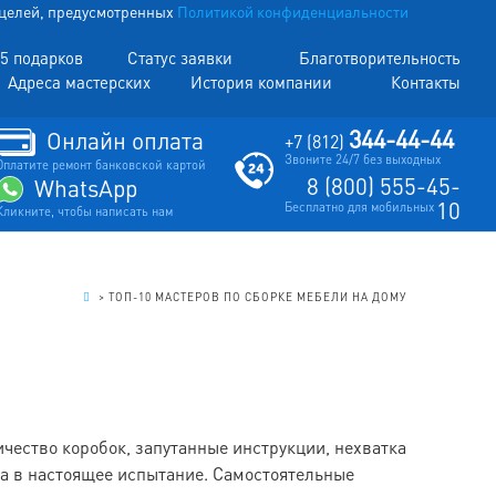
х целей, предусмотренных
Политикой конфиденциальности
5 подарков
Статус заявки
Благотворительность
Адреса мастерских
История компании
Контакты
344-44-44
Онлайн оплата
+7 (812)
Звоните 24/7 без выходных
Оплатите ремонт банковской картой
8 (800) 555-45-
WhatsApp
10
Бесплатно для мобильных
Кликните, чтобы написать нам
.
>
ТОП-10 МАСТЕРОВ ПО СБОРКЕ МЕБЕЛИ НА ДОМУ
ичество коробок, запутанные инструкции, нехватка
а в настоящее испытание. Самостоятельные