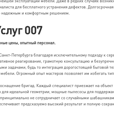
нейшей эксплуатации мебели. Даже в редких случаях возник
иалиста для бесплатного устранения дефектов. Долгосрочная 
но надежным и комфортным решением.
слуг 007
чные цены, опытный персонал.
анкт-Петербурга благодаря исключительному подходу к серв
ативное реагирование, грамотную консультацию и безупречн
ми задачами, будь то интеграция дорогостоящей бытовой те
мебели. Огромный опыт мастеров позволяет им избегать тип
 оснащение бригад. Каждый специалист приезжает на объек
 для идеальной геометрии, мощные пылесосы для поддержан
принципиально не сотрудничает со случайными шабашниками
спечивает предсказуемо высокий результат и полную сохран