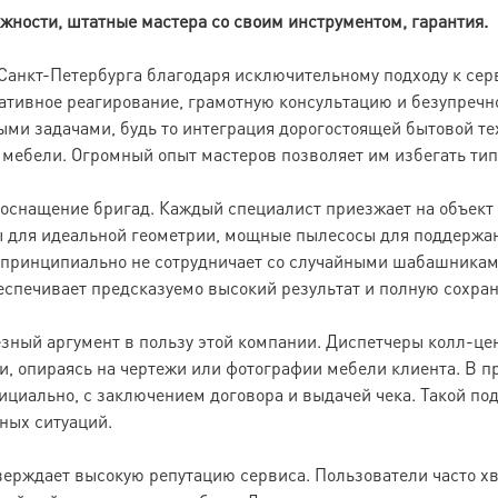
жности, штатные мастера со своим инструментом, гарантия.
анкт-Петербурга благодаря исключительному подходу к серв
ативное реагирование, грамотную консультацию и безупречн
ми задачами, будь то интеграция дорогостоящей бытовой те
мебели. Огромный опыт мастеров позволяет им избегать тип
 оснащение бригад. Каждый специалист приезжает на объек
 для идеальной геометрии, мощные пылесосы для поддержан
принципиально не сотрудничает со случайными шабашниками
спечивает предсказуемо высокий результат и полную сохран
зный аргумент в пользу этой компании. Диспетчеры колл-це
и, опираясь на чертежи или фотографии мебели клиента. В 
циально, с заключением договора и выдачей чека. Такой под
ных ситуаций.
рждает высокую репутацию сервиса. Пользователи часто хва