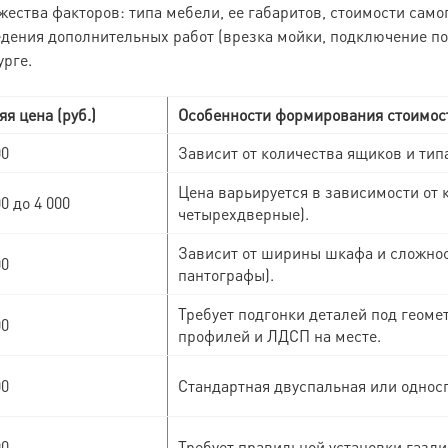
жества факторов: типа мебели, ее габаритов, стоимости само
дения дополнительных работ (врезка мойки, подключение по
урге.
я цена (руб.)
Особенности формирования стоимос
00
Зависит от количества ящиков и ти
Цена варьируется в зависимости от к
00 до 4 000
четырехдверные).
Зависит от ширины шкафа и сложнос
00
пантографы).
Требует подгонки деталей под геоме
00
профилей и ЛДСП на месте.
00
Стандартная двуспальная или односп
00
Требует правильной установки газл