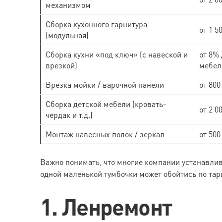
механизмом
Сборка кухонного гарнитура
от 1 5
(модульная)
Сборка кухни «под ключ» (с навеской и
от 8% 
врезкой)
мебел
Врезка мойки / варочной панели
от 800
Сборка детской мебели (кровать-
от 2 0
чердак и т.д.)
Монтаж навесных полок / зеркал
от 500
Важно понимать, что многие компании устанавлива
одной маленькой тумбочки может обойтись по тар
1. Ленремонт