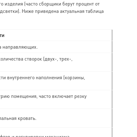
го изделия (часто сборщики берут процент от
дсветки). Ниже приведена актуальная таблица
ти
па направляющих.
оличества створок (двух-, трех-,
ти внутреннего наполнения (корзины,
трию помещения, часто включает резку
альная кровать.
ифтов и регулировки механизма.