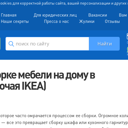
 Cookies для корректной работы сайта, вашей персонализации и други
Главная
Для юридических лиц
Вакансии
Вам 
Наши секреты
Пресса о нас
Жулики
Отзывы
рке мебели на дому в
ючая IKEA)
оторое часто омрачается процессом ее сборки. Огромное кол
 — все это превращает сборку шкафа или кухонного гарнитур