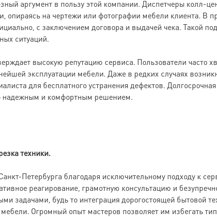
зный аргумент в пользу этой компании. Диспетчеры колл-це
и, опираясь на чертежи или фотографии мебели клиента. В 
циально, с заключением договора и выдачей чека. Такой под
ных ситуаций.
рждает высокую репутацию сервиса. Пользователи часто хва
нейшей эксплуатации мебели. Даже в редких случаях возник
иалиста для бесплатного устранения дефектов. Долгосрочная 
но надежным и комфортным решением.
езка техники.
анкт-Петербурга благодаря исключительному подходу к серв
ативное реагирование, грамотную консультацию и безупречн
ми задачами, будь то интеграция дорогостоящей бытовой те
мебели. Огромный опыт мастеров позволяет им избегать тип