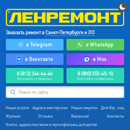
Заказать ремонт в
Санкт-Петербурге и ЛО
в Telegram
в WhatsApp
в Вконтакте
в Max
8 (812) 344-44-44
8 (800) 555-45-10
Бесплатно с городских
Бесплатно с мобильных
Поиск по сайту
Наши услуги
Адреса мастерских
Наши секреты
Для Юр. лиц
Жулики
Отзывы
Вакансии
Контакты
Книги, аудиоспектакли и мультфильмы для детей