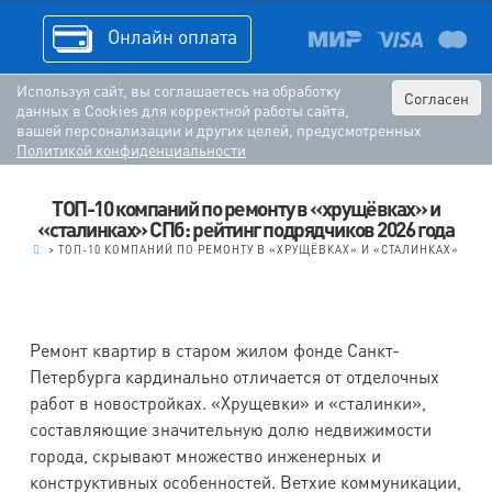
Онлайн оплата
Используя сайт, вы соглашаетесь на обработку
Согласен
данных в Cookies для корректной работы сайта,
вашей персонализации и других целей, предусмотренных
Политикой конфиденциальности
ТОП-10 компаний по ремонту в «хрущёвках» и
«сталинках» СПб: рейтинг подрядчиков 2026 года
.
>
ТОП-10 КОМПАНИЙ ПО РЕМОНТУ В «ХРУЩЁВКАХ» И «СТАЛИНКАХ»
Ремонт квартир в старом жилом фонде Санкт-
Петербурга кардинально отличается от отделочных
работ в новостройках. «Хрущевки» и «сталинки»,
составляющие значительную долю недвижимости
города, скрывают множество инженерных и
конструктивных особенностей. Ветхие коммуникации,