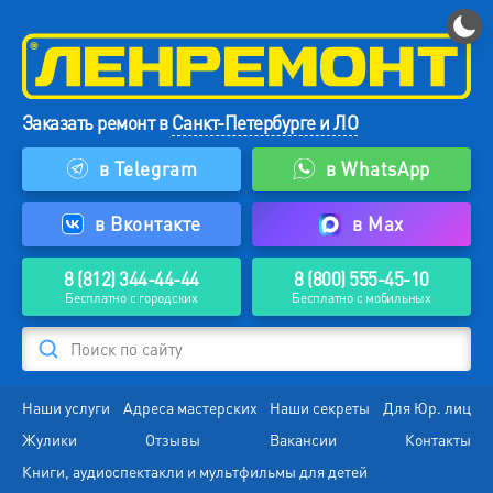
Заказать ремонт в
Санкт-Петербурге и ЛО
в Telegram
в WhatsApp
в Вконтакте
в Max
8 (812) 344-44-44
8 (800) 555-45-10
Бесплатно с городских
Бесплатно с мобильных
Поиск по сайту
Наши услуги
Адреса мастерских
Наши секреты
Для Юр. лиц
Жулики
Отзывы
Вакансии
Контакты
Книги, аудиоспектакли и мультфильмы для детей