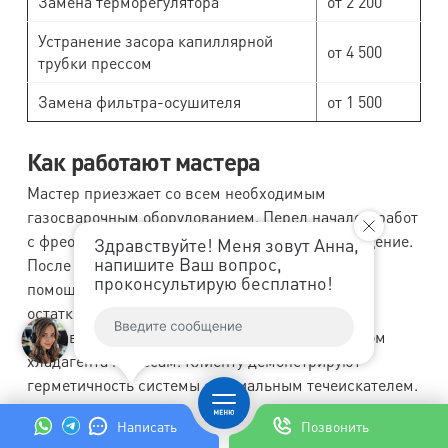
Замена терморегулятора
от 2 200
Устранение засора капиллярной
от 4 500
трубки прессом
Замена фильтра-осушителя
от 1 500
Как работают мастера
Мастер приезжает со всем необходимым
газосварочным оборудованием. Перед началом работ
с фреоном он обязательно проветривает помещение.
Здравствуйте! Меня зовут Анна,
напишите Ваш вопрос,
После запайки трубок система вакуумируется с
проконсультирую бесплатно!
помощью специального насоса, чтобы удалить
остатки влаги и воздуха, и только после этого
заправляется строго дозированным количеством
хладагента по весам. Клиенту демонстрируют
герметичность системы специальным течеискателем.
Написать
Позвонить
Анализ отзывов