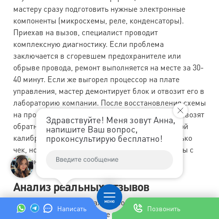
мастеру сразу подготовить нужные электронные
компоненты (микросхемы, реле, конденсаторы).
Приехав на вызов, специалист проводит
комплексную диагностику. Если проблема
заключается в сгоревшем предохранителе или
обрыве провода, ремонт выполняется на месте за 30-
40 минут. Если же выгорел процессор на плате
управления, мастер демонтирует блок и отвозит его в
лабораторию компании. После восстановления схемы
на профессиональном оборудовании деталь привозят
Здравствуйте! Меня зовут Анна,
обратно и устанавливают в плиту с обязательной
напишите Ваш вопрос,
проконсультирую бесплатно!
калибровкой сенсоров. Клиент получает не только
чек, но и подробный акт технической экспертизы с
описанием замененных радиодеталей.
Анализ реальных отзывов
На профильных форумах и отзовиках «Айсберг»
Написать
Позвонить
хвалят именно за спасение дорогостоящей техники.