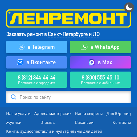
Заказать ремонт в
Санкт-Петербурге и ЛО
в Telegram
в WhatsApp
в Вконтакте
в Max
8 (812) 344-44-44
8 (800) 555-45-10
Бесплатно с городских
Бесплатно с мобильных
Поиск по сайту
Наши услуги
Адреса мастерских
Наши секреты
Для Юр. лиц
Жулики
Отзывы
Вакансии
Контакты
Книги, аудиоспектакли и мультфильмы для детей