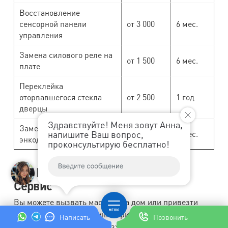
Восстановление
сенсорной панели
от 3 000
6 мес.
управления
Замена силового реле на
от 1 500
6 мес.
плате
Переклейка
оторвавшегося стекла
от 2 500
1 год
дверцы
Здравствуйте! Меня зовут Анна,
Замена кнопок /
напишите Ваш вопрос,
от 1 200
6 мес.
энкодеров
проконсультирую бесплатно!
Как работают мастера Юмедиа
Сервис
Вы можете вызвать мастера на дом или привезти
деталь в ближайший пункт приема (их более 20 по
Написать
Позвонить
городу). Если мастер приезжает домой, он оценивает