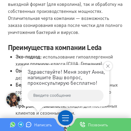
выездной формат (для ковролина), так и обработку на
собственных производственных мощностях.
Отличительная черта компании — возможность
заказа озонирования ковра после чистки для полного
уничтожения бактерий и вирусов.
Преимущества компании Leda
Эко-подход:
использование гипоаллергенной
химии премиум-класса (США, Германия).
Озонирование:
дополнительная услуга по
Здравствуйте! Меня зовут Анна,
напишите Ваш вопрос,
дезинфекции изделий.
проконсультирую бесплатно!
Бережная сушка:
ковры сушатся в специальных
горизонтальных сушилках с подачей теплого
озонированного воздуха.
Программа лояльности:
скидки для постоянных
клиентов и сезонные акции.
Написать
Позвонить
Цены на услуги (Leda)