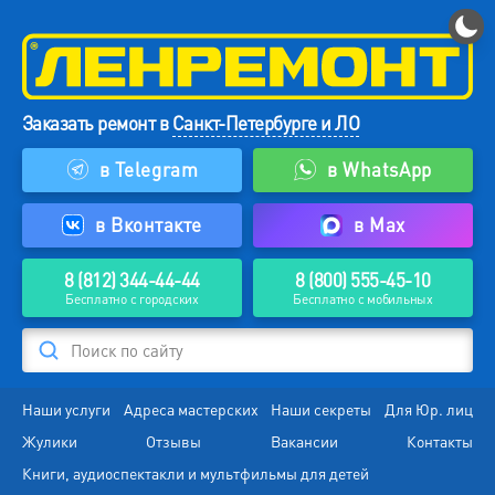
Заказать ремонт в
Санкт-Петербурге и ЛО
в Telegram
в WhatsApp
в Вконтакте
в Max
8 (812) 344-44-44
8 (800) 555-45-10
Бесплатно с городских
Бесплатно с мобильных
Поиск по сайту
Наши услуги
Адреса мастерских
Наши секреты
Для Юр. лиц
Жулики
Отзывы
Вакансии
Контакты
Книги, аудиоспектакли и мультфильмы для детей