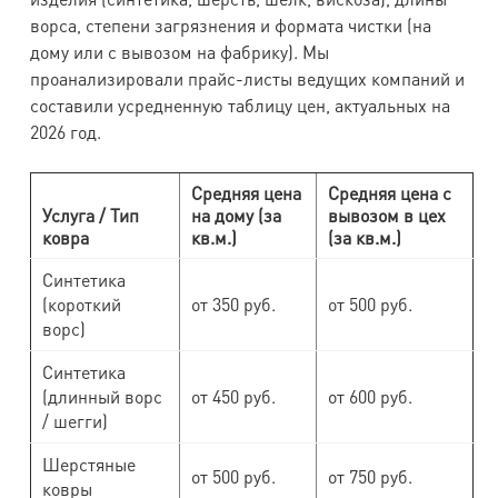
ворса, степени загрязнения и формата чистки (на
дому или с вывозом на фабрику). Мы
проанализировали прайс-листы ведущих компаний и
составили усредненную таблицу цен, актуальных на
2026 год.
Средняя цена
Средняя цена с
Услуга / Тип
на дому (за
вывозом в цех
ковра
кв.м.)
(за кв.м.)
Синтетика
(короткий
от 350 руб.
от 500 руб.
ворс)
Синтетика
(длинный ворс
от 450 руб.
от 600 руб.
/ шегги)
Шерстяные
от 500 руб.
от 750 руб.
ковры