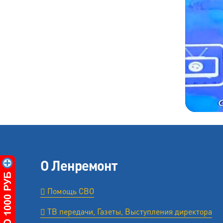
О Ленремонт
Помощь СВО
ТВ передачи, Газеты, Выступления директора