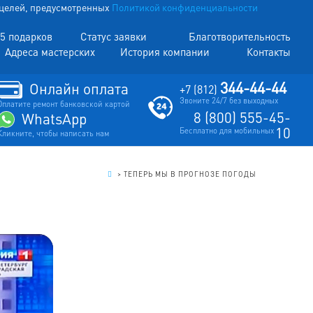
х целей, предусмотренных
Политикой конфиденциальности
5 подарков
Статус заявки
Благотворительность
Адреса мастерских
История компании
Контакты
344-44-44
Онлайн оплата
+7 (812)
Звоните 24/7 без выходных
Оплатите ремонт банковской картой
8 (800) 555-45-
WhatsApp
10
Бесплатно для мобильных
Кликните, чтобы написать нам
.
>
ТЕПЕРЬ МЫ В ПРОГНОЗЕ ПОГОДЫ