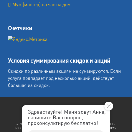
Муж (мастер) на час на дом
Счетчики
Условия суммирования скидок и акций
Скидки по различным акциям не суммируются. Если
услуга подпадает под несколько акций, действует
большая из скидок.
Здравствуйте! Меня зовут Анна,
напишите Ваш вопрос,
«Любеция - студия печати на холсте».
проконсультирую бесплатно!
«Рафаэль студия печати», «Ленремонт», «ЛЕНРЕМОНТ»
Разработка сайта: "
ЛенРеклама
". Copyright © 1998-2025