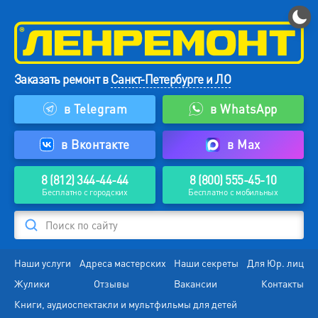
Заказать ремонт в
Санкт-Петербурге и ЛО
в Telegram
в WhatsApp
в Вконтакте
в Max
8 (812) 344-44-44
8 (800) 555-45-10
Бесплатно с городских
Бесплатно с мобильных
Поиск по сайту
Наши услуги
Адреса мастерских
Наши секреты
Для Юр. лиц
Жулики
Отзывы
Вакансии
Контакты
Книги, аудиоспектакли и мультфильмы для детей