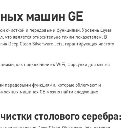
чных машин GE
й очисткой и передовыми функциями. Уровень шума
, что является относительно тихим показателем. В
ия Deep Clean Silverware Jets, гарантирующая чистоту
кциями, как подключение к WiFi, форсунки для мытья
и передовыми функциями, которые облегчают и
домоечных машинах GE можно найти следующие
очистки столового серебра:
ная технология Deep Clean Silverware Jets, которая