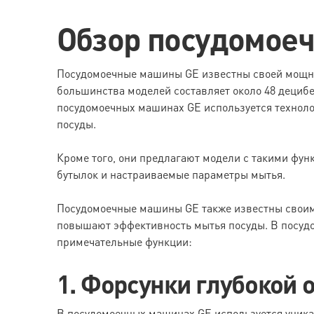
Обзор посудомое
Посудомоечные машины GE известны своей мощно
большинства моделей составляет около 48 децибел
посудомоечных машинах GE используется технолог
посуды.
Кроме того, они предлагают модели с такими фун
бутылок и настраиваемые параметры мытья.
Посудомоечные машины GE также известны своим
повышают эффективность мытья посуды. В посу
примечательные функции:
1. Форсунки глубокой 
В посудомоечных машинах GE используется уникаль