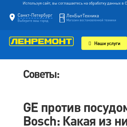
Используя сайт, вы соглашаетесь на обработку данных в
Санкт-Петербург
ЛенБытТехника
Магазин востановленной техники
Выберите ваш город
Наши услуги
Советы:
GE против посуд
Bosch: Какая из н