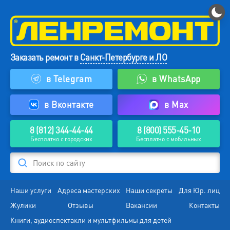
Заказать ремонт в
Санкт-Петербурге и ЛО
в Telegram
в WhatsApp
в Вконтакте
в Max
8 (812) 344-44-44
8 (800) 555-45-10
Бесплатно с городских
Бесплатно с мобильных
Поиск по сайту
Наши услуги
Адреса мастерских
Наши секреты
Для Юр. лиц
Жулики
Отзывы
Вакансии
Контакты
Книги, аудиоспектакли и мультфильмы для детей