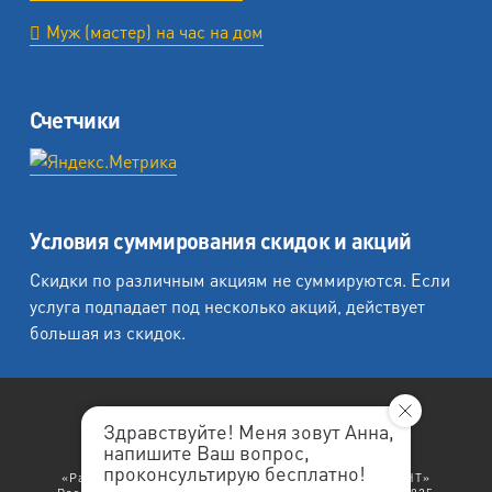
Муж (мастер) на час на дом
Счетчики
Условия суммирования скидок и акций
Скидки по различным акциям не суммируются. Если
услуга подпадает под несколько акций, действует
большая из скидок.
Здравствуйте! Меня зовут Анна,
напишите Ваш вопрос,
«Любеция - студия печати на холсте».
проконсультирую бесплатно!
«Рафаэль студия печати», «Ленремонт», «ЛЕНРЕМОНТ»