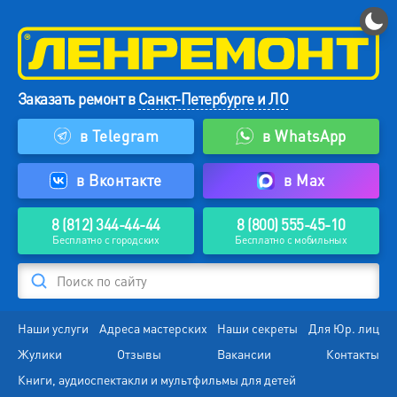
Заказать ремонт в
Санкт-Петербурге и ЛО
в Telegram
в WhatsApp
в Вконтакте
в Max
8 (812) 344-44-44
8 (800) 555-45-10
Бесплатно с городских
Бесплатно с мобильных
Поиск по сайту
Наши услуги
Адреса мастерских
Наши секреты
Для Юр. лиц
Жулики
Отзывы
Вакансии
Контакты
Книги, аудиоспектакли и мультфильмы для детей