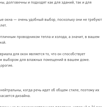
ы, долговечны и подходят как для зданий, так и для
е окна — очень удобный выбор, поскольку они не требуют
лет.
отличным проводником тепла и холода, а значит, в вашем
мой.
иала для окон является то, что он способствует
шим выбором для влажных помещений в вашем доме.
орогие.
нейтральны, когда речь идет об общем стиле, поэтому их
касается дизайна.
влены из высококачественного пластика, который в 16 раз