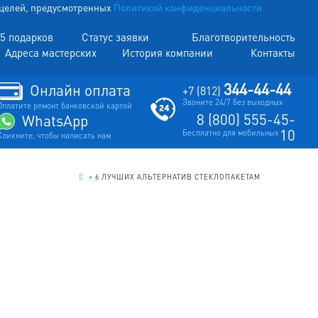
х целей, предусмотренных
Политикой конфиденциальности
5 подарков
Статус заявки
Благотворительность
Адреса мастерских
История компании
Контакты
344-44-44
Онлайн оплата
+7 (812)
Звоните 24/7 без выходных
Оплатите ремонт банковской картой
8 (800) 555-45-
WhatsApp
10
Бесплатно для мобильных
Кликните, чтобы написать нам
.
>
6 ЛУЧШИХ АЛЬТЕРНАТИВ СТЕКЛОПАКЕТАМ