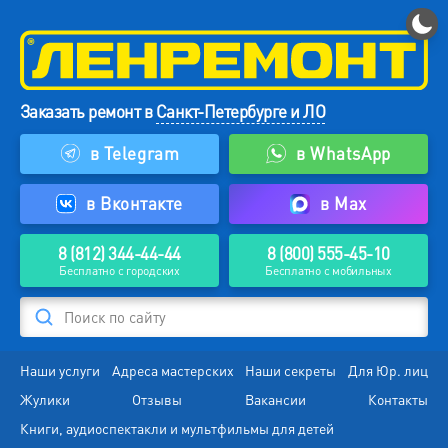
Заказать ремонт в
Санкт-Петербурге и ЛО
в Telegram
в WhatsApp
в Вконтакте
в Max
8 (812) 344-44-44
8 (800) 555-45-10
Бесплатно с городских
Бесплатно с мобильных
Поиск по сайту
Наши услуги
Адреса мастерских
Наши секреты
Для Юр. лиц
Жулики
Отзывы
Вакансии
Контакты
Книги, аудиоспектакли и мультфильмы для детей