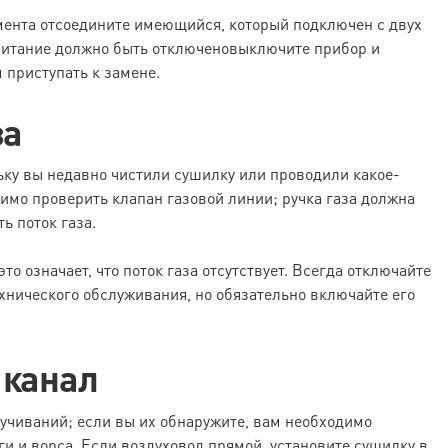
мента отсоедините имеющийся, который подключен с двух
о питание должно быть отключеновыключите прибор и
 приступать к замене.
за
ьку вы недавно чистили сушилку или проводили какое-
имо проверить клапан газовой линии; ручка газа должна
ь поток газа.
то означает, что поток газа отсутствует. Всегда отключайте
ехнического обслуживания, но обязательно включайте его
 канал
учиваний; если вы их обнаружите, вам необходимо
и и ворса. Если воздуховод прямой, установите сушилку в