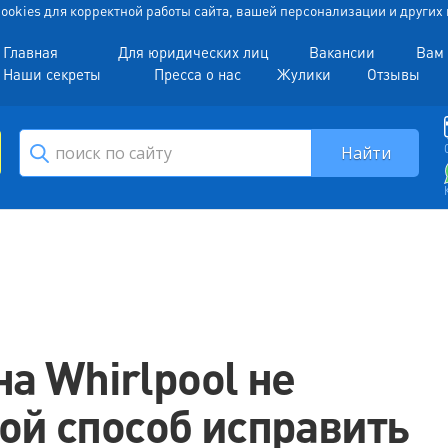
 Cookies для корректной работы сайта, вашей персонализации и други
Главная
Для юридических лиц
Вакансии
Вам 
Наши секреты
Пресса о нас
Жулики
Отзывы
а Whirlpool не
той способ исправить