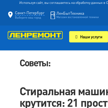
Используя сайт, вы соглашаетесь на обработку данных в
Санкт-Петербург
ЛенБытТехника
Магазин востановленной техники
Выберите ваш город
Наши услуги
Советы:
Стиральная машин
крутится: 21 прос